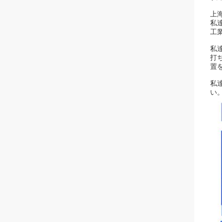
上
私
工
私
打
置
私
い