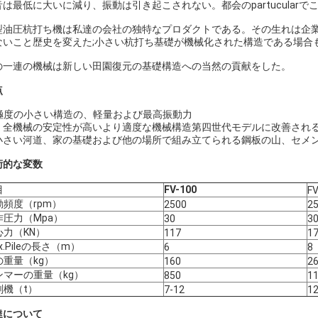
音は最低に大いに減り、振動は引き起こされない。都会のpartucularで
型油圧杭打ち機は私達の会社の独特なプロダクトである。その生れは企業
ないこと歴史を変えた;小さい杭打ち基礎が機械化された構造である場合
の一連の機械は新しい田園復元の基礎構造への当然の貢献をした。
点
極度の小さい構造の、軽量および最高振動力
. 、全機械の安定性が高いより適度な機械構造第四世代モデルに改善され
. 小さい河道、家の基礎および他の場所で組み立てられる鋼板の山、セ
術的な変数
目
FV-100
FV
動頻度（rpm）
2500
2
作圧力（Mpa）
30
3
心力（KN）
117
1
x.Pileの長さ（m）
6
8
の重量（kg）
160
2
ンマーの重量（kg）
850
1
削機（t）
7-12
12
達について