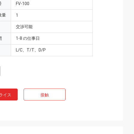
号
FV-100
数量
1
交渉可能
間
1-8 の仕事日
L/C、T/T、D/P
ライス
接触