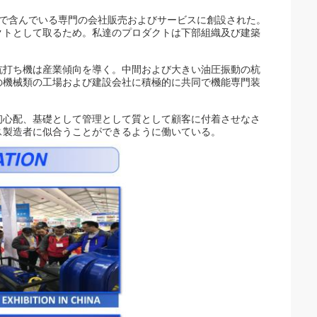
の製造で含んでいる専門の会社販売およびサービスに創設された。
クトとして取るため。私達のプロダクトは下部組織及び建築
杭打ち機は産業傾向を導く。中間および大きい油圧振動の杭
の機械類の工場および建設会社に積極的に共同で機能専門装
。
初心配、基礎として管理として質として顧客に付着させなさ
ス製造者に似合うことができるように働いている。