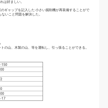
これは好ましい。
のギャップを記入した:小さい掘削機が再装備することがで
もないこと問題を解決した。
る
メントの山、木製の山、等を運転し、引っ張ることができる。
-150
500
0
72
60
100
-17