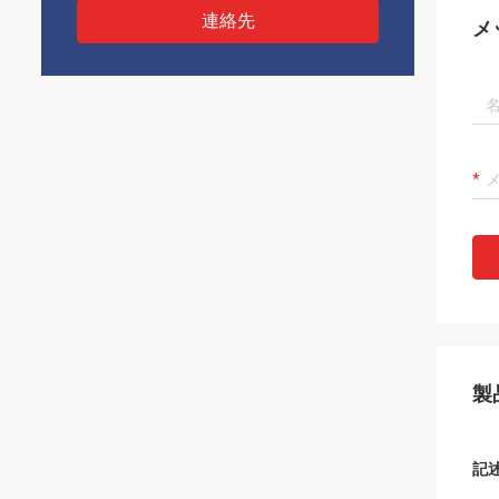
連絡先
メ
製
記