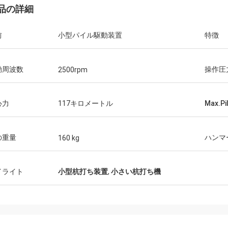
品の詳細
前
小型パイル駆動装置
特徴
動周波数
操作圧
2500rpm
心力
117キロメートル
Max.P
の重量
ハンマ
160 kg
イライト
小型杭打ち装置
,
小さい杭打ち機