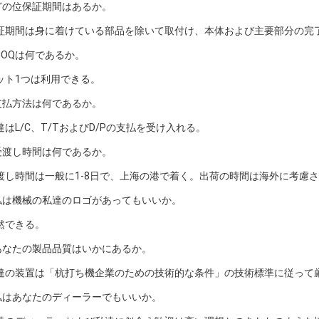
:どの位保証期間はあるか。
保証期間は身に着けている部品を除いて取付け、本体および主要部分の完
MOQは何であるか。
セット1つは利用できる。
:支払方法は何であるか。
達はL/C、T/TおよびD/Pの支払を受け入れる。
:受渡し時間は何であるか。
受渡し時間は一般に1-8日で、上海の港で着く。出荷の時間は海外に考慮
:私は機械の私達のロゴがあってもいいか。
当然できる。
:あなたの製品品質はいかにあるか。
私達の装置は「杭打ち機企業のための技術的な条件」の技術標準に従って
:私はあなたのディーラーでもいいか。