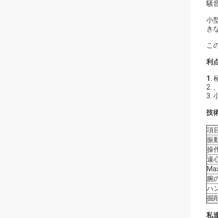
騒
小
き
こ
利
1.
2
3
技
項
振
操
遠
Ma
腕
ハ
掘
私