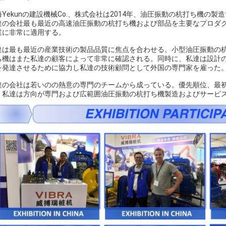
海Yekunの建設機械Co.、株式会社は2014年、油圧振動の杭打ち機
達の会社最も最近の高速油圧振動の杭打ち機および部品を主要なプロダ
業に非常に適用する。
達は最も最近の産業技術の製品品質に焦点を合わせる。小型油圧振動の
ち機はまた私達の顧客によって非常に確認される。同時に、私達は設計
を発達させるために協力し私達の技術顧問として外国の専門家を雇った
達の会社は若いのの熱意の専門のチームから成っている。優先順位、最
。私達は方向が専門および広範囲油圧振動の杭打ち機製造およびサービ