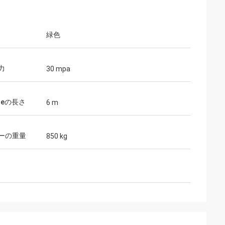
緑色
力
30 mpa
ileの長さ
6 m
ーの重量
850 kg