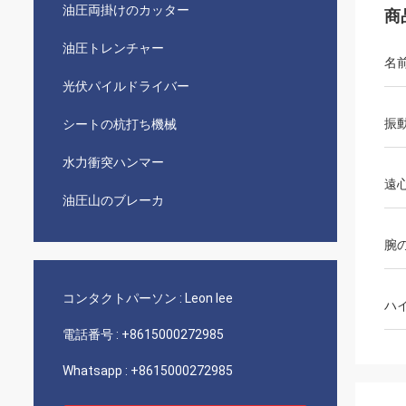
油圧両掛けのカッター
商
油圧トレンチャー
名
光伏パイルドライバー
振
シートの杭打ち機械
水力衝突ハンマー
遠
油圧山のブレーカ
腕
コンタクトパーソン :
Leon lee
ハ
電話番号 :
+8615000272985
Whatsapp :
+8615000272985