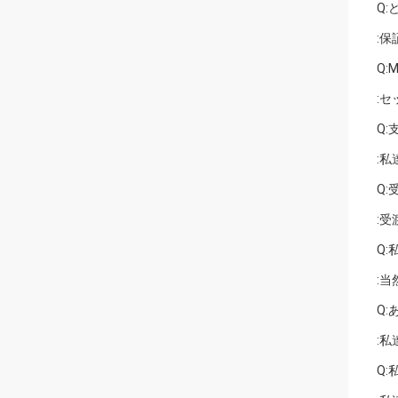
Q
:
Q:
:
Q
:私
Q
:
Q
:
Q
:
Q