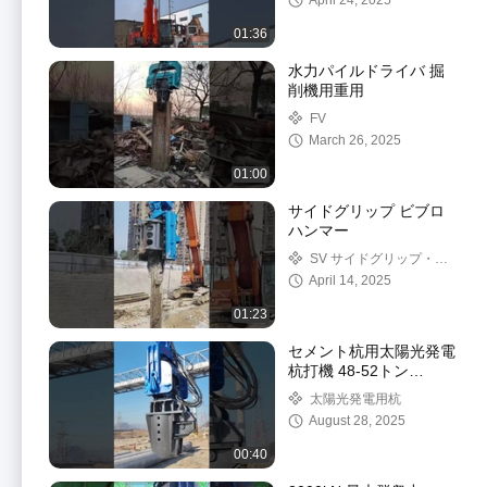
April 24, 2025
01:36
水力パイルドライバ 掘
削機用重用
FV
March 26, 2025
01:00
サイドグリップ ビブロ
ハンマー
SV サイドグリップ・ピ
ール・ドライバー
April 14, 2025
01:23
セメント杭用太陽光発電
杭打機 48-52トン
HITACHI 掘削機
太陽光発電用杭
August 28, 2025
00:40