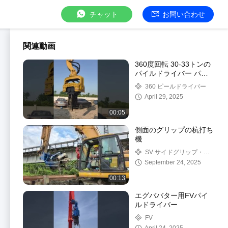
チャット
お問い合わせ
関連動画
360度回転 30-33トンの
パイルドライバー パー
ソナライズされた色と性
360 ピールドライバー
能
April 29, 2025
00:05
側面のグリップの杭打ち
機
SV サイドグリップ・ピ
ール・ドライバー
September 24, 2025
00:13
エグババター用FVパイ
ルドライバー
FV