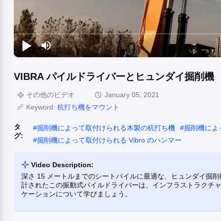
VIBRA パイルドライバーとヒュンダイ掘削機
その他のビデオ
January 05, 2021
Keyword:
杭打ち機をマウント
タ
#
掘削機によって取付けられる木製の杭打ち機
#
掘削機によ
グ:
#
掘削機によって取付けられる Vibro のハンマー
Video Description:
深さ 15 メートルまでのシートパイルに最適な、ヒュンダイ掘
計されたこの振動式パイルドライバーは、インフラストラクチ
ケーションについて学びましょう。