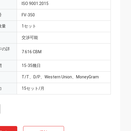
ISO 9001:2015
号
FV-350
数量
1セット
交渉可能
ジの詳
7.616 CBM
間
15-35幾日
T/T、D/P、Western Union、MoneyGram
力
15セット/月