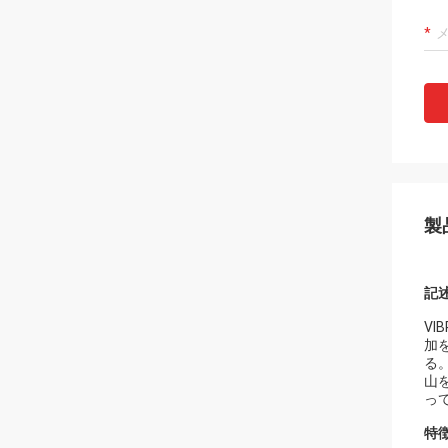
製
記
V
加
る
山
っ
特徴