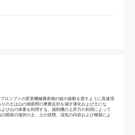
下のプロンプトの変更機械農産物の縦の振動を渡すように高速増
わりの土は山の側面間の摩擦反対を減す液化および土にな
および山の体重を利用する。掘削機の上昇力の利用によって
山の開発の場所の土、土の状態、湿気の内容および種類によ