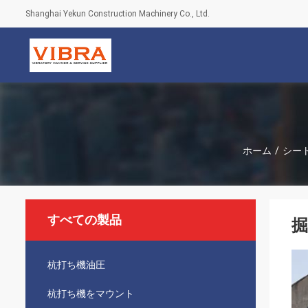
Shanghai Yekun Construction Machinery Co., Ltd.
ホーム
/
シー
すべての製品
掘
杭打ち機油圧
杭打ち機をマウント