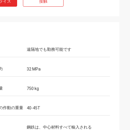
ライス
接触
遠隔地でも勤務可能です
力
32 MPa
量
750 kg
の作動の重量
40-45T
鋼鉄は、中心材料すべて輸入される