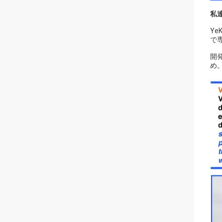
私
Ye
で
開
め