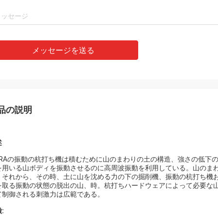
メッセージを送る
品の説明
述
IBRAの振動の杭打ち機は積むために山のまわりの土の構造、強さの低
を用いる山ボディを振動させるのに高周波振動を利用している。山のま
。それから、その時、土に山を沈める力の下の掘削機、振動の杭打ち機
を取る振動の状態の脱出の山、時。杭打ちハードウェアによって必要な
て制御される刺激力は広範である。
: