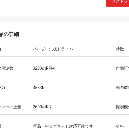
ベストプ
品の詳細
前
バイブロ矢板ドライバー
特徴
動周波数
3200のRPM
作動圧
心力
腕の重
455KN
ンマーの重量
2600のKG
掘削機
態
新品・中古どちらも対応可能です
材料