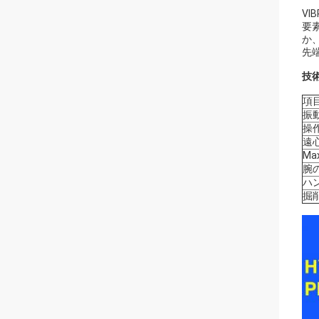
V
要
か
先
技
項
振
操
遠
Ma
腕
ハ
掘