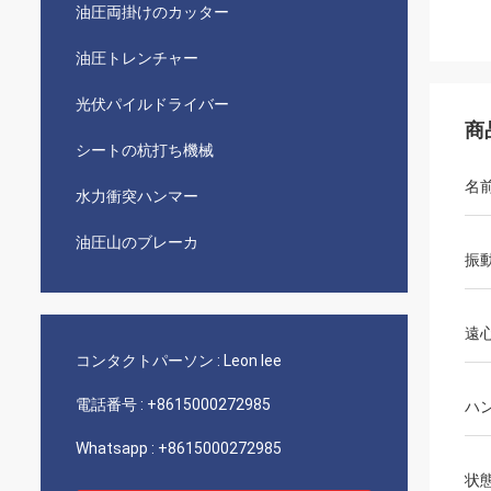
油圧両掛けのカッター
油圧トレンチャー
光伏パイルドライバー
商
シートの杭打ち機械
名
水力衝突ハンマー
油圧山のブレーカ
振
遠
コンタクトパーソン :
Leon lee
電話番号 :
+8615000272985
ハ
Whatsapp :
+8615000272985
状