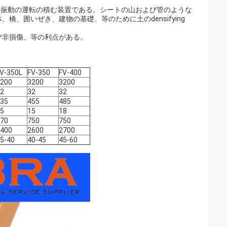
いる振動の運転の積む装置である。シートの山および管のような
、囲いぜき、建物の基礎、等のために土のdensifying
び非損傷、等の利点がある。
V-350L
FV-350
FV-400
200
3200
3200
2
32
32
35
455
485
5
15
18
70
750
750
400
2600
2700
5-40
40-45
45-60