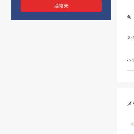
連絡先
色
タ
ハ
メ