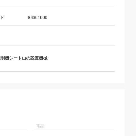
ード
84301000
掘削機シート山の設置機械
,