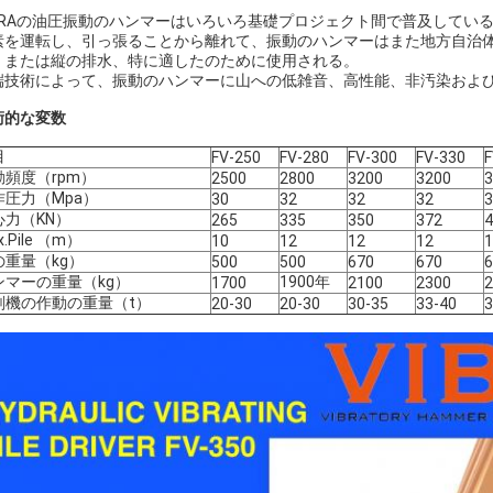
IBRAの油圧振動のハンマーはいろいろ基礎プロジェクト間で普及して
素を運転し、引っ張ることから離れて、振動のハンマーはまた地方自治体、橋
、または縦の排水、特に適したのために使用される。
端技術によって、振動のハンマーに山への低雑音、高性能、非汚染およ
術的な変数
目
FV-250
FV-280
FV-300
FV-330
F
動頻度（rpm）
2500
2800
3200
3200
3
作圧力（Mpa）
30
32
32
32
3
心力（KN）
265
335
350
372
4
x.Pile （m）
10
12
12
12
1
の重量（kg）
500
500
670
670
6
ンマーの重量（kg）
1900年
1700
2100
2300
2
削機の作動の重量（t）
20-30
20-30
30-35
33-40
3