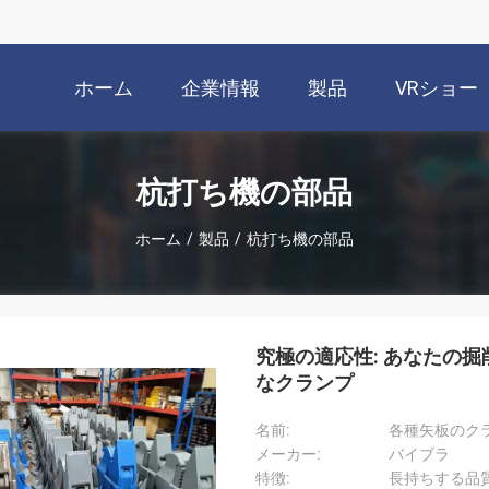
ホーム
企業情報
製品
VRショー
杭打ち機の部品
ホーム
/
製品
/
杭打ち機の部品
究極の適応性: あなたの
なクランプ
名前:
各種矢板のク
メーカー:
バイブラ
特徴:
長持ちする品