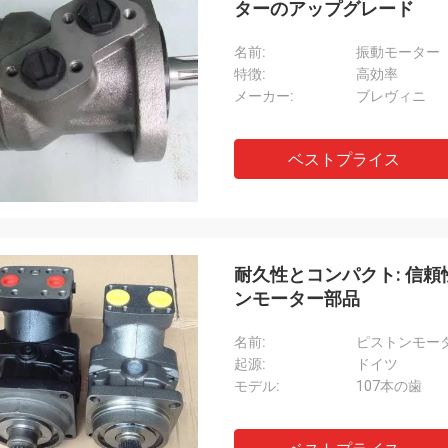
ターのアップグレード
名前:
振動モーター
特徴:
高効率
メーカー:
ブレヴィニ
ベストプライス
耐久性とコンパクト: 信
ンモーター部品
名前:
ピストンモー
起源:
ドイツ
モデル:
107本の歯