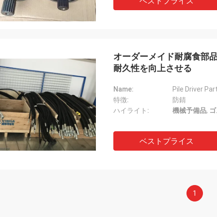
ベストプライス
オーダーメイド耐腐食部品
耐久性を向上させる
Name:
Pile Driver Par
特徴:
防錆
ハイライト:
機械予備品
,
ゴ
ベストプライス
1