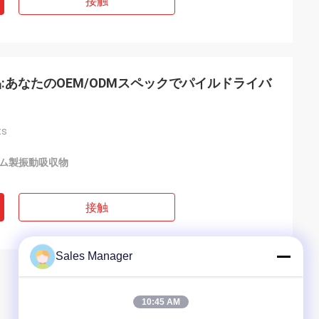
接触
:あなたのOEM/ODMスペックでパイルドライバ
ts
ム製振動吸収物
接触
Sales Manager
10:45 AM