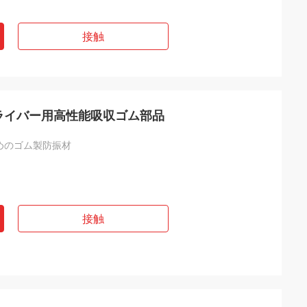
接触
ライバー用高性能吸収ゴム部品
めのゴム製防振材
接触