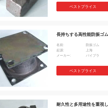
ベストプライス
長持ちする高性能防振ゴ
名前:
防振ゴム
起源:
上海
メーカー:
バイブラ
ベストプライス
耐久性と多用途性を重視し