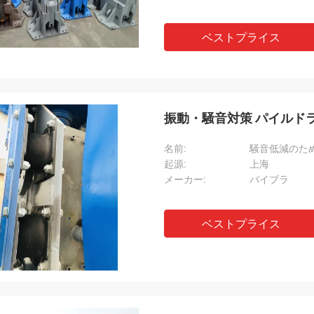
ベストプライス
振動・騒音対策 パイルド
名前:
騒音低減のた
起源:
上海
メーカー:
バイブラ
ベストプライス