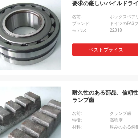
要求の厳しいパイルドラ
名前:
ボックスベア
ブランド:
ドイツのFAG
モデル:
22318
ベストプライス
耐久性のある部品、信頼性
ランプ歯
名前:
クランプ歯
特徴:
高強度
材料:
厚みのある鋳