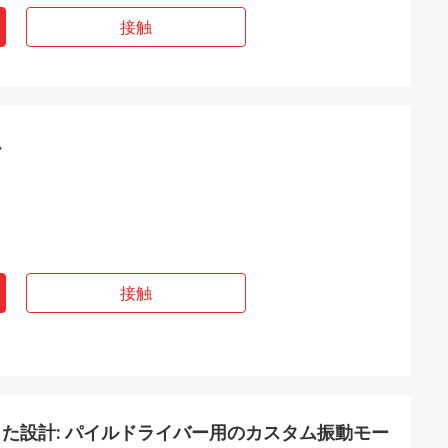
接触
ム
接触
た設計: パイルドライバー用のカスタム振動モー