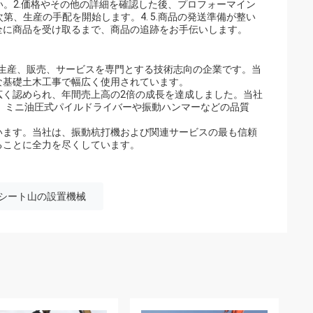
さい。2.価格やその他の詳細を確認した後、プロフォーマイン
次第、生産の手配を開始します。4. 5.商品の発送準備が整い
全に商品を受け取るまで、商品の追跡をお手伝いします。
打設および引抜装置の生産、販売、サービスを専門とする技術志向の企業です。当
な基礎土木工事で幅広く使用されています。
広く認められ、年間売上高の2倍の成長を達成しました。当社
ます。ミニ油圧式パイルドライバーや振動ハンマーなどの品質
います。当社は、振動杭打機および関連サービスの最も信頼
ることに全力を尽くしています。
シート山の設置機械