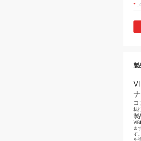
製
V
コ
杭
製
V
ま
す
を