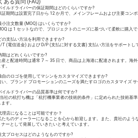
くある質問 (FAQ)
: パイルドライバーの保証期間はどのくらいですか?
: 保証期間は設置完了日から 12 か月で、メインフレームおよび主要コンポ
 最小注文数量 (MOQ) はいくらですか?
: MOQ は 1 セットなので、プロジェクトのニーズに基づいて柔軟に購入
: どの支払い方法を利用できますか?
 T/T (電信送金) および D/P (支払に対する文書) 支払い方法をサポート
 納期はどれくらいですか?
: 生産と配達時間は通常 7 ～ 35 日で、商品は上海港に配達されます
ます。
: 独自のロゴを使用してマシンをカスタマイズできますか?
: はい、ブランド プロモーションのニーズを満たすロゴのカスタマイズ 
: パイルドライバーの品質基準は何ですか?
：当社の杭打ち機は「杭打機事業者の技術的条件」に定められた技術基
します。
: 代理店になることは可能ですか？
: 私たちのディーラーになることを心から歓迎します。また、貴社のよ
トナーとして発展していきたいと考えています。
: 注文プロセスはどのようなものですか?