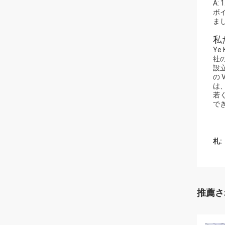
A
ボ
ま
私
Ye
社
設
の
は
若
で
札:
推薦さ