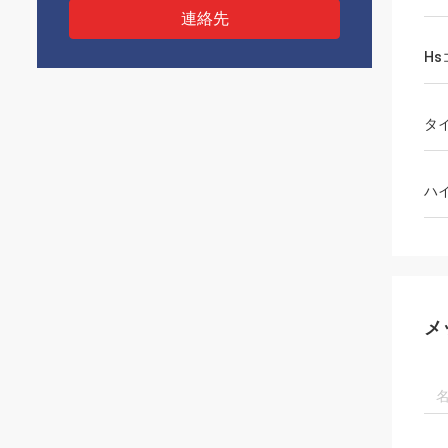
連絡先
Hs
タ
ハ
メ