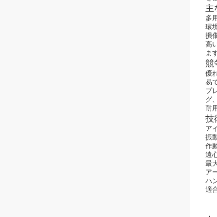
主
多
環
損
高
ま
競
優
易
プ
グ
耐
技
ア
振動
作動
遠心
最
アー
ハン
適合