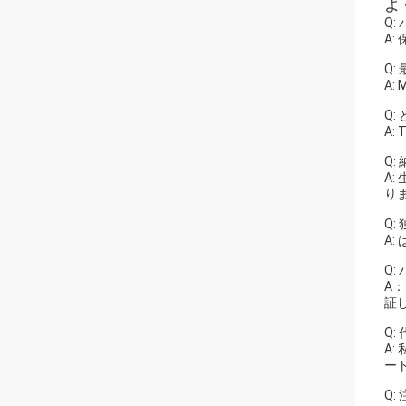
よ
Q
A
Q:
A
Q
A:
Q:
A
り
Q
A
Q
A
証
Q
A
ー
Q