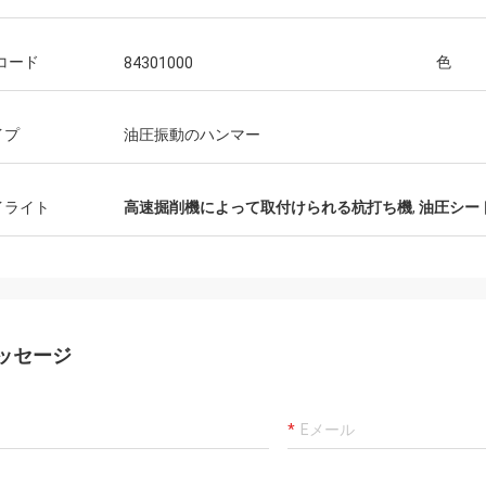
コード
色
84301000
イプ
油圧振動のハンマー
イライト
高速掘削機によって取付けられる杭打ち機
,
油圧シー
ッセージ