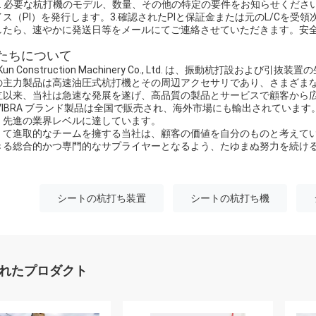
: 1. 必要な杭打機のモデル、数量、その他の特定の要件をお知らせくだ
イス（PI）を発行します。3.確認されたPIと保証金または元のL/Cを受領
したら、速やかに発送日等をメールにてご連絡させていただきます。安
たちについて
 Kun Construction Machinery Co., Ltd. は、振動杭
の主力製品は高速油圧式杭打機とその周辺アクセサリであり、さまざま
立以来、当社は急速な発展を遂げ、高品質の製品とサービスで顧客から
 VIBRA ブランド製品は全国で販売され、海外市場にも輸出されてい
、先進の業界レベルに達しています。
くて進取的なチームを擁する当社は、顧客の価値を自分のものと考えて
きる総合的かつ専門的なサプライヤーとなるよう、たゆまぬ努力を続け
シートの杭打ち装置
シートの杭打ち機
れたプロダクト