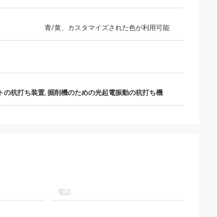
青/黄、カスタマイズされた色が利用可能
トの杭打ち装置
,
掘削機のための光起電振動の杭打ち機