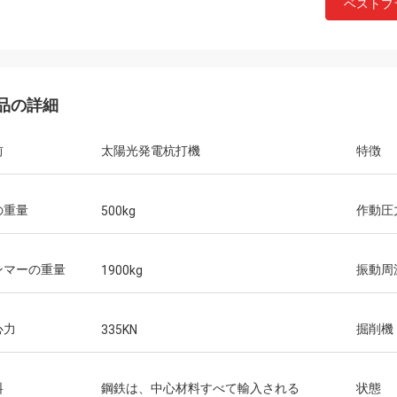
ベストプ
品の詳細
前
太陽光発電杭打機
特徴
の重量
作動圧
500kg
ンマーの重量
振動周
1900kg
心力
掘削機
335KN
料
鋼鉄は、中心材料すべて輸入される
状態