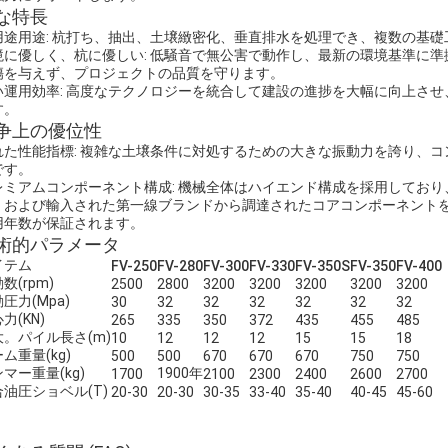
な特長
用途用途: 杭打ち、抽出、土壌緻密化、垂直排水を処理でき、複数の基
境に優しく、杭に優しい: 低騒音で無公害で動作し、最新の環境基準に
傷を与えず、プロジェクトの品質を守ります。
い運用効率: 高度なテクノロジーを統合して建設の進捗を大幅に向上さ
す。
争上の優位性
れた性能指標: 複雑な土壌条件に対処するための大きな振動力を誇り、
です。
レミアムコンポーネント構成: 機械全体はハイエンド構成を採用しており
、および輸入された第一線ブランドから調達されたコアコンポーネント
用年数が保証されます。
術的パラメータ
イテム
FV-250
FV-280
FV-300
FV-330
FV-350S
FV-350
FV-400
数(rpm)
2500
2800
3200
3200
3200
3200
3200
圧力(Mpa)
30
32
32
32
32
32
32
力(KN)
265
335
350
372
435
455
485
大。パイル長さ(m)
10
12
12
12
15
15
18
ム重量(kg)
500
500
670
670
670
750
750
マー重量(kg)
1900年
1700
2100
2300
2400
2600
2700
油圧ショベル(T)
20-30
20-30
30-35
33-40
35-40
40-45
45-60