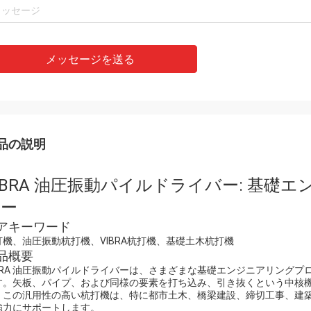
メッセージを送る
品の説明
IBRA 油圧振動パイルドライバー: 基
ナー
アキーワード
打機、油圧振動杭打機、VIBRA杭打機、基礎土木杭打機
品概要
IBRA 油圧振動パイルドライバーは、さまざまな基礎エンジニアリング
す。矢板、パイプ、および同様の要素を打ち込み、引き抜くという中核
。この汎用性の高い杭打機は、特に都市土木、橋梁建設、締切工事、建
強力にサポートします。