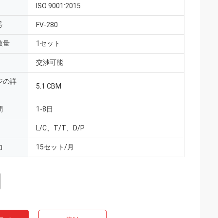
ISO 9001:2015
号
FV-280
数量
1セット
交渉可能
ジの詳
5.1 CBM
間
1-8日
L/C、T/T、D/P
力
15セット/月