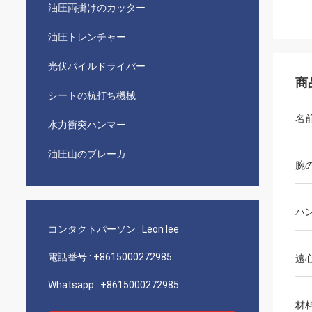
油圧両掛けのカッター
油圧トレンチャー
光伏パイルドライバー
商
シートの杭打ち機械
名
水力衝突ハンマー
油圧山のブレーカ
腕
ハ
コンタクトパーソン :
Leon lee
電話番号 :
+8615000272985
遠
Whatsapp :
+8615000272985
材