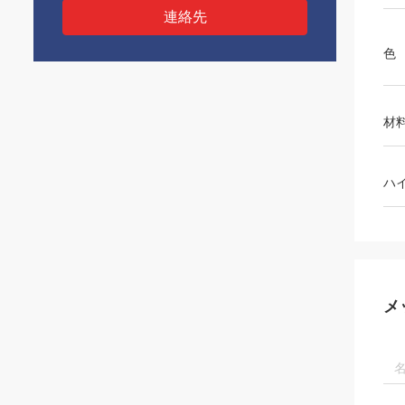
連絡先
色
材
ハ
メ