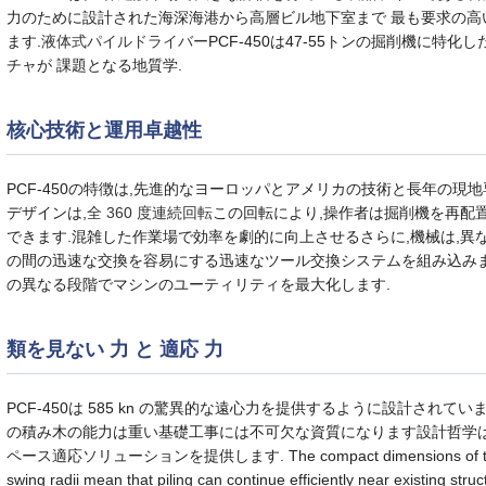
力のために設計された海深海港から高層ビル地下室まで 最も要求の
ます.
液体式パイルドライバー
PCF-450は47-55トンの掘削機に特
チャが 課題となる地質学.
核心技術と運用卓越性
PCF-450の特徴は,先進的なヨーロッパとアメリカの技術と長年の現
デザインは,
全 360 度連続回転
この回転により,操作者は掘削機を再配
できます.混雑した作業場で効率を劇的に向上させるさらに,機械は,異な
の間の迅速な交換を容易にする迅速なツール交換システムを組み込みま
の異なる段階でマシンのユーティリティを最大化します.
類を見ない 力 と 適応 力
PCF-450は 585 kn の驚異的な遠心力を提供するように設計されてい
の積み木の能力は重い基礎工事には不可欠な資質になります設計哲学
ペース適応ソリューションを提供します. The compact dimensions of the hammer
swing radii mean that piling can continue efficiently near existing struc