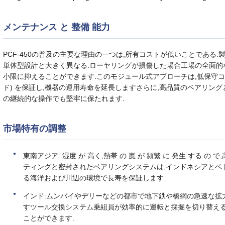
メンテナンス と 整備 能力
PCF-450の普及の主要な理由の一つは,所有コストが低いことである
単体型設計と大きく異なる.ローヤリングが損傷した場合工場の全面的
小限に抑えることができます.このモジュール式アプローチは,低保守コ
ド) を保証し,機器の運用寿命を延長しますさらに,高品質のベアリン
の継続的な操作でも堅牢に保たれます.
市場特有の調整
東南アジア: 湿度 が 高く,熱帯 の 嵐 が 頻繁 に 発生 する の で
ティングと密封されたベアリングシステムは,インドネシアとベ
る海洋および川辺の環境で長寿を保証します.
インド:ムンバイやデリーなどの都市で地下鉄や橋網の急速な拡
す
ツール交換システム
乗組員が効率的に運転と採掘を切り替える
ことができます.