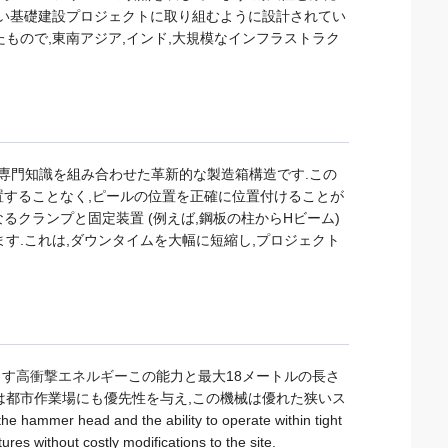
高い基礎建設プロジェクトに取り組むように設計されてい
化したもので,東南アジア,インド,大規模なインフラストラク
地専門知識を組み合わせた革新的な製造箱構造です.この
置することなく,ピールの位置を正確に位置付けることが
るクランプと固定装置 (例えば,鋼板の柱からHビーム)
す.これは,ダウンタイムを大幅に短縮し,プロジェクト
ます
高衝撃エネルギー
この能力と最大18メートルの長さ
は都市作業場にも優先性を与え,この機械は優れた狭いス
 head and the ability to operate within tight
tures without costly modifications to the site.