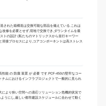
.製造された箱構造は交換可能な部品を備えている.これは
な改修を必要とせず,現地で交換でき,ダウンタイムを最
ストの設計 (私たちのマトリックスから並行キーワー
グと溶接プロセスにより,コアコンポーネントは高ストレス
,高性能 の 防腐 装置 が 必要 です.PCF-450の堅牢なコー
トナムにおけるインフラプロジェクトで一般的に見られ
大により
狭い空間への適応ソリューション
危機的状況で
ようにし,厳しい都市建設スケジュールに合わせて動く