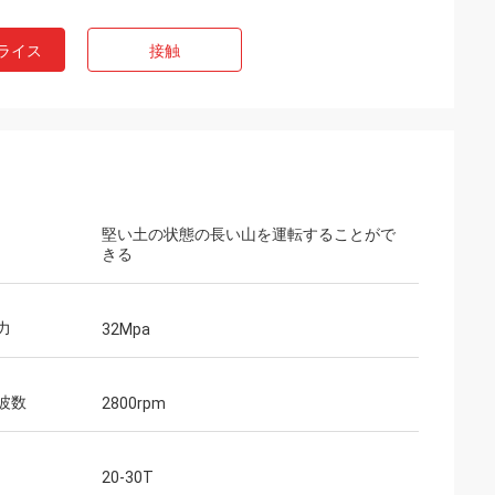
ライス
接触
堅い土の状態の長い山を運転することがで
きる
力
32Mpa
波数
2800rpm
20-30T