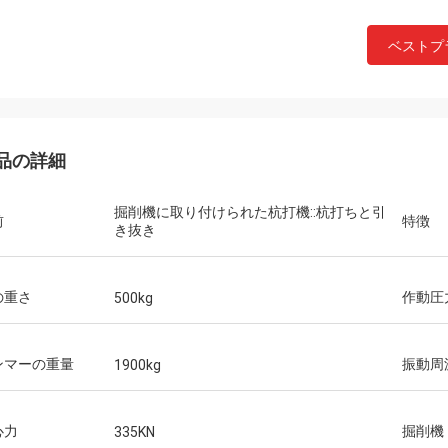
ベストプ
品の詳細
掘削機に取り付けられた杭打機::杭打ちと引
前
特徴
き抜き
の重さ
作動圧
500kg
ンマーの重量
振動周
1900kg
心力
掘削機
335KN