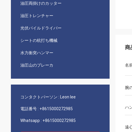
油圧両掛けのカッター
油圧トレンチャー
光伏パイルドライバー
シートの杭打ち機械
商
水力衝突ハンマー
油圧山のブレーカ
名
腕
コンタクトパーソン :
Leon lee
ハ
電話番号 :
+8615000272985
Whatsapp :
+8615000272985
遠