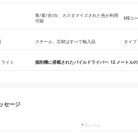
青/黄/赤/白、カスタマイズされた色が利用
HSコ
可能
料
スチール、芯材はすべて輸入品
タイプ
イライト
掘削機に搭載されたパイルドライバー
,
12 メートル
ッセージ