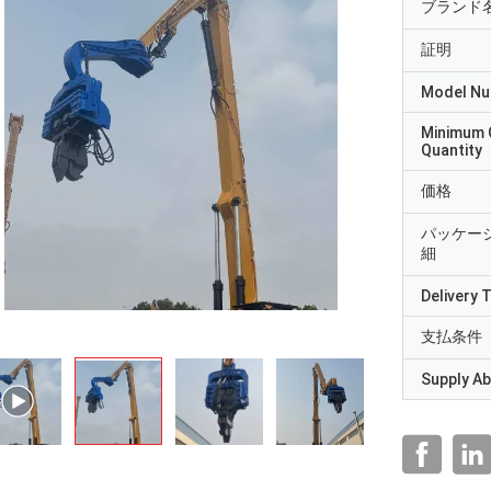
ブランド
証明
Model N
Minimum 
Quantity
価格
パッケー
細
Delivery 
支払条件
Supply Abi