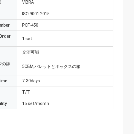
名
VIBRA
ISO 9001:2015
umber
PCF-450
Order
1 set
交渉可能
ジの詳
5CBM,パレットとボックスの箱
Time
7-30days
T/T
lity
15 set/month