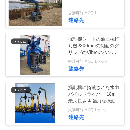
品
交渉可能 MOQ:1
質
連絡先
管
掘削機シートの油圧杭打
理
ち機2300rpmの側面のグ
リップのVibroのハンマ
ー
交渉可能 MOQ:1セット
私
連絡先
達
に
掘削機に搭載された水力
パイルドライバー 18m
連
最大長さ & 強力な振動
絡
交渉可能 MOQ:1セット
連絡先
し