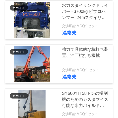
な
水力スタイリングドライ
バー - 3700kg ビブロハ
さ
ンマー, 24mスタイリン
い
グ容量
交渉可能 MOQ:1セット
連絡先
ニ
強力で具体的な杭打ち装
ュ
置、油圧杭打ち機械
ー
交渉可能 MOQ:1 セット
ス
連絡先
場
SY600YH 58トンの掘削
機のためのカスタマイズ
合
可能な水力パイルドライ
バー
交渉可能 MOQ:1セット