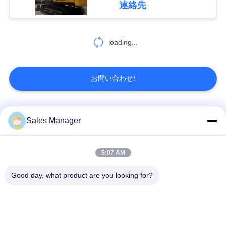
連絡先
引
用
loading...
を
要
お問い合わせ!
求
し
人気カテゴリ
すべて
Sales Manager
な
さ
杭打ち機油圧
杭打ち機をマウント
5:07 AM
い
Good day, what product are you looking for?
側面のグリップの杭
電動振動ハンマー
打ち機
地
4つのエキセントリッ
360度パイルドライバ