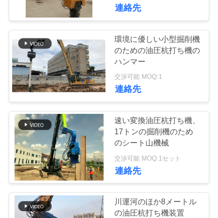
連絡先
私
達
環境に優しい小型掘削機
に
のための油圧杭打ち機の
ハンマー
つ
交渉可能 MOQ:1
い
連絡先
て
速い変換油圧杭打ち機、
17トンの掘削機のため
工
のシート山機械
場
交渉可能 MOQ:1セット
連絡先
旅
行
川運河のほか8メートル
の油圧杭打ち機装置