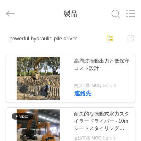
©
2019
-
製品
2026
Shanghai
Yekun
Construction
Machinery
家
Co.,
Ltd..
powerful hydraulic pile driver
All
Rights
Reserved.
製
高周波振動出力と低保守
品
コスト設計
交渉可能 MOQ:1セット
VR
連絡先
シ
ョ
耐久的な振動式水力スタ
イラードライバー - 10m
ー
シートスタイリングと
3200rpm振動
交渉可能 MOQ:1セット