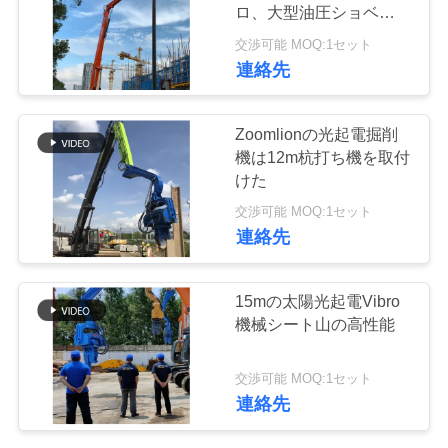
ロ、大型油圧ショベル搭
品
載 & 環境に優しい
交渉可能 MOQ:1セット
質
連絡先
管
Zoomlionの光起電掘削
理
機は12m杭打ち機を取付
けた
交渉可能 MOQ:1セット
私
連絡先
達
に
15mの太陽光起電Vibro
機械シート山の高性能
連
絡
交渉可能 MOQ:1セット
連絡先
し