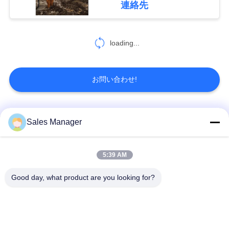
連絡先
引
用
loading...
を
要
お問い合わせ!
求
し
人気カテゴリ
すべて
Sales Manager
な
さ
杭打ち機油圧
杭打ち機をマウント
5:39 AM
い
Good day, what product are you looking for?
側面のグリップの杭
電動振動ハンマー
打ち機
地
4つのエキセントリッ
360度パイルドライバ