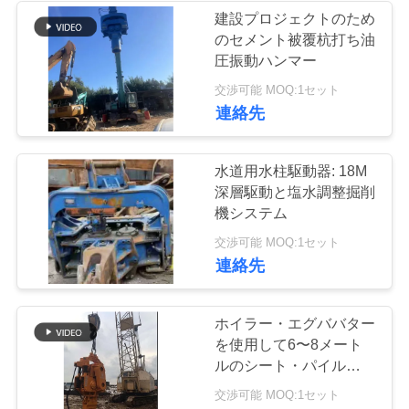
な
建設プロジェクトのため
のセメント被覆杭打ち油
さ
圧振動ハンマー
い
交渉可能 MOQ:1セット
連絡先
ニ
水道用水柱駆動器: 18M
ュ
深層駆動と塩水調整掘削
機システム
ー
交渉可能 MOQ:1セット
ス
連絡先
場
ホイラー・エグババター
を使用して6〜8メート
合
ルのシート・パイルに正
確かつ高速なRCパイル
交渉可能 MOQ:1セット
運転を達成する