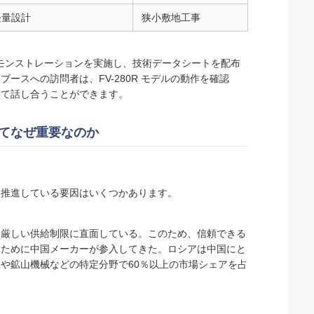
軽量設計
狭小敷地工事
ライブ デモンストレーションを実施し、技術データシートを配布
スへの訪問者は、FV-280R モデルの動作を確認
いて話し合うことができます。
ってなぜ重要なのか
を推進している要因はいくつかあります。
、厳しい供給制限に直面している。このため、信頼できる
るために中国メーカーが参入してきた。ロシアは中国にと
や鉱山機械などの特定分野で60％以上の市場シェアを占