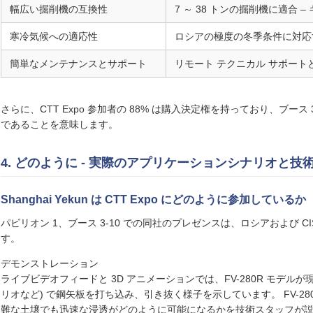
幅広い掘削機の互換性
7 ～ 38 トンの掘削機に適合
寒冷気候への適応性
ロシアの極度の冬季条件に対応
簡単なメンテナンスとサポート
リモート テクニカル サポートと
さらに、CTT Expo 参加者の 88% は購入決定権を持っており、ブース
であることを意味します。
4. どのように - 実際のアプリケーションシナリオと技
Shanghai Yekun は CTT Expo にどのように参加しているか
パビリオン 1、ブース 3-10 での同社のプレゼンスは、ロシアおよび 
す。
デモンストレーション
ライブビデオフィードと 3D アニメーションでは、FV-280R モデ
リオなど) で鋼矢板を打ち込み、引き抜く様子を示しています。 FV-280R の
難な土壌でも迅速な浸透がどのように可能になるかを技術スタッフが