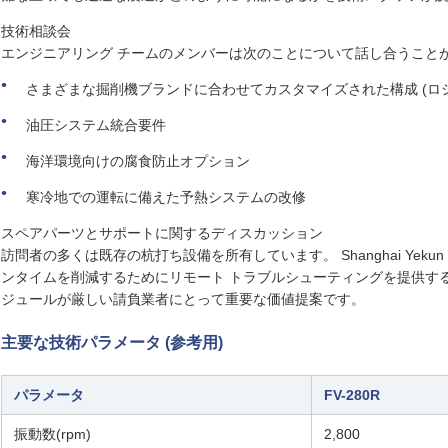
技術相談会
エンジニアリング チームのメンバーは次のことについて話し合うこと
さまざまな掘削機ブランドに合わせてカスタマイズされた構成 (ロ
油圧システム統合要件
海洋環境向けの腐食防止オプション
寒冷地での運転に備えた予熱システムの改修
スペアパーツとサポートに関するディスカッション
訪問者の多くは既存の杭打ち設備を所有しています。 Shanghai Ye
ンタイムを削減するためにリモート トラブルシューティングを提供す
ジュールが厳しい請負業者にとって重要な価値提案です。
主要な技術パラメータ (参考用)
パラメータ
FV-280R
振動数(rpm)
2,800