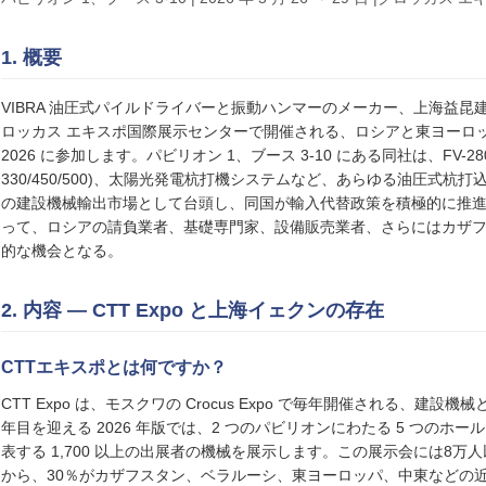
1. 概要
VIBRA 油圧式パイルドライバーと振動ハンマーのメーカー、上海益昆建機
ロッカス エキスポ国際展示センターで開催される、ロシアと東ヨーロッパ最大
2026 に参加します。パビリオン 1、ブース 3-10 にある同社は、FV-28
330/450/500)、太陽光発電杭打機システムなど、あらゆる油圧式
の建設機械輸出市場として台頭し、同国が輸入代替政策を積極的に推進してい
って、ロシアの請負業者、基礎専門家、設備販売業者、さらにはカザ
的な機会となる。
2. 内容 — CTT Expo と上海イェクンの存在
CTTエキスポとは何ですか？
CTT Expo は、モスクワの Crocus Expo で毎年開催される、
年目を迎える 2026 年版では、2 つのパビリオンにわたる 5 つのホ
表する 1,700 以上の出展者の機械を展示します。この展示会には8
から、30％がカザフスタン、ベラルーシ、東ヨーロッパ、中東などの