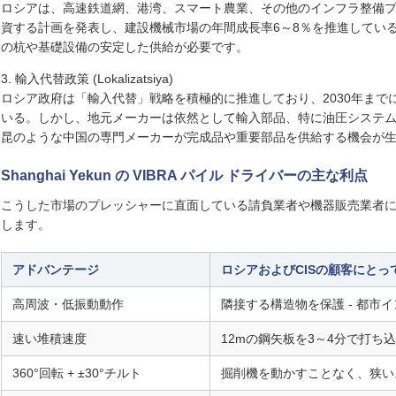
ロシアは、高速鉄道網、港湾、スマート農業、その他のインフラ整備プロジェ
資する計画を発表し、建設機械市場の年間成長率6～8％を推進してい
の杭や基礎設備の安定した供給が必要です。
3. 輸入代替政策 (Lokalizatsiya)
ロシア政府は「輸入代替」戦略を積極的に推進しており、2030年まで
いる。しかし、地元メーカーは依然として輸入部品、特に油圧システ
昆のような中国の専門メーカーが完成品や重要部品を供給する機会が
Shanghai Yekun の VIBRA パイル ドライバーの主な利点
こうした市場のプレッシャーに直面している請負業者や機器販売業者にと
します。
アドバンテージ
ロシアおよびCISの顧客にとっ
高周波・低振動動作
隣接する構造物を保護 - 都市
速い堆積速度
12mの鋼矢板を3～4分で打ち込み
360°回転 + ±30°チルト
掘削機を動かすことなく、狭い