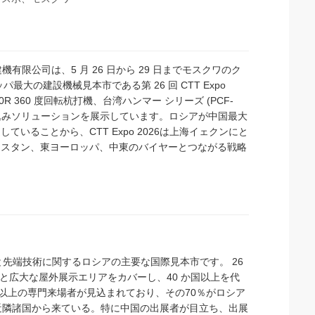
有限公司は、5 月 26 日から 29 日までモスクワのク
の建設機械見本市である第 26 回 CTT Expo
0R 360 度回転杭打機、台湾ハンマー シリーズ (PCF-
杭打込みソリューションを展示しています。ロシアが中国最大
ることから、CTT Expo 2026は上海イェクンにと
フスタン、東ヨーロッパ、中東のバイヤーとつながる戦略
建設機械と先端技術に関するロシアの主要な国際見本市です。 26
ールと広大な屋外展示エリアをカバーし、40 か国以上を代
万人以上の専門来場者が見込まれており、その70％がロシア
近隣諸国から来ている。特に中国の出展者が目立ち、出展