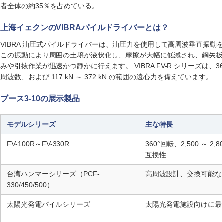
者全体の約35％を占めている。
上海イェクンのVIBRAパイルドライバーとは？
VIBRA 油圧式パイルドライバーは、油圧力を使用して高周波垂直振
この振動により周囲の土壌が液状化し、摩擦が大幅に低減され、鋼矢板
みや引抜作業が迅速かつ静かに行えます。 VIBRA FV-R シリーズは、360°
周波数、および 117 kN ～ 372 kN の範囲の遠心力を備えています。
ブース3-10の展示製品
モデルシリーズ
主な特長
FV-100R～FV-330R
360°回転、2,500 ～ 2,
互換性
台湾ハンマーシリーズ（PCF-
高周波設計、交換可能な部品
330/450/500）
太陽光発電パイルシリーズ
太陽光発電施設向けに最