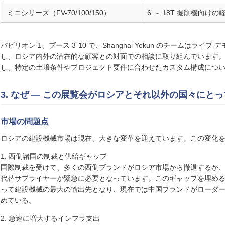
ミニシリーズ（FV-70/100/150）
6 ～ 18T 掘削機向けの
パビリオン 1、ブース 3-10 で、Shanghai Yekun のチームは
し、ロシア内外の潜在的な顧客との対面での相談に取り組んでいます。ブー
し、特定の土壌条件やプロジェクト要件に合わせたカスタム構成につ
3. なぜ — この展覧会がロシアとそれ以外の国々にと
市場の問題点
ロシアの建設機械市場は現在、大きな変革を迎えています。この変化
1. 西側諸国の制裁と供給ギャップ
国際制裁を受けて、多くの西側ブランドがロシア市場から撤退するか
代替サプライヤーが緊急に必要となっています。このギャップを埋め
って建設機械の最大の輸出先となり、現在では中国ブランドがローダー
めている。
2. 急速に増大するインフラ支出