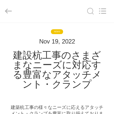
©
2019
-
2026
Shanghai
Yekun
Construction
Machinery
家
Co.,
Ltd..
NEWS
All
Rights
Reserved.
Nov 19, 2022
製
建設杭工事のさまざ
品
まなニーズに対応す
VR
る豊富なアタッチメ
シ
ント・クランプ
ョ
ー
建築杭工事の様々なニーズに応えるアタッチ
メント・クランプを豊富に取り揃えておりま