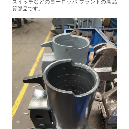
スイッチなどのヨーロッパ ブランドの高品
品
質部品です。
質
管
理
私
達
に
連
絡
し