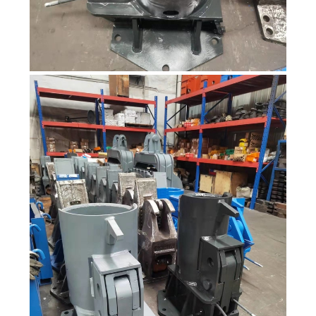
な
さ
い
ニ
ュ
ー
ス
場
合