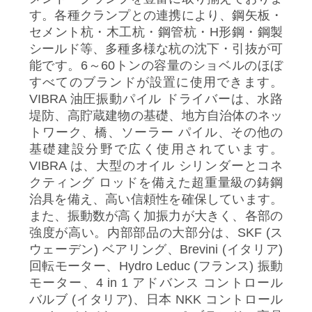
私
す。各種クランプとの連携により、鋼矢板・
セメント杭・木工杭・鋼管杭・H形鋼・鋼製
達
シールド等、多種多様な杭の沈下・引抜が可
能です。6～60トンの容量のショベルのほぼ
に
すべてのブランドが設置に使用できます。
つ
VIBRA 油圧振動パイル ドライバーは、水路
堤防、高貯蔵建物の基礎、地方自治体のネッ
い
トワーク、橋、ソーラー パイル、その他の
基礎建設分野で広く使用されています。
て
VIBRA は、大型のオイル シリンダーとコネ
クティング ロッドを備えた超重量級の鋳鋼
治具を備え、高い信頼性を確保しています。
工
また、振動数が高く加振力が大きく、各部の
場
強度が高い。内部部品の大部分は、SKF (ス
ウェーデン) ベアリング、Brevini (イタリア)
旅
回転モーター、Hydro Leduc (フランス) 振動
モーター、4 in 1 アドバンス コントロール
行
バルブ (イタリア)、日本 NKK コントロール