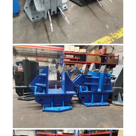
引
用
を
要
求
し
な
さ
い
地