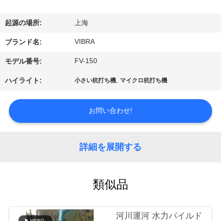
私
起源の場所:
上海
達
VIBRA
ブランド名:
に
FV-150
モデル番号:
つ
,
ハイライト:
小さい杭打ち機
マイクロ杭打ち機
い
て
お問い合わせ!
工
詳細を展開する
場
旅
類似品
行
河川運河 水力パイルド