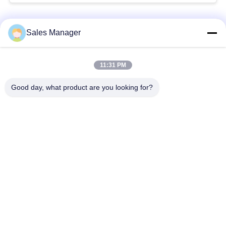
な
さ
人気カテゴリ
すべて
Sales Manager
い
杭打ち機油圧
杭打ち機をマウント
11:31 PM
ニ
Good day, what product are you looking for?
側面のグリップの杭
電動振動ハンマー
ュ
打ち機
ー
4つのエキセントリッ
360度パイルドライバ
ス
クパイルドライバー
ー
場
小型掘削機の杭打ち
具体的な杭打ち装置
機
合