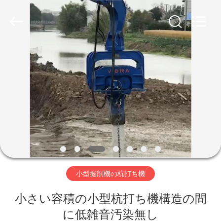
©
2019
-
2026
Shanghai
Yekun
Construction
Machinery
家
Co.,
Ltd..
All
Rights
Reserved.
製
品
VR
シ
小型掘削機の杭打ち機
ョ
ー
小さい容積の小型杭打ち機構造の間
に低雑音汚染無し