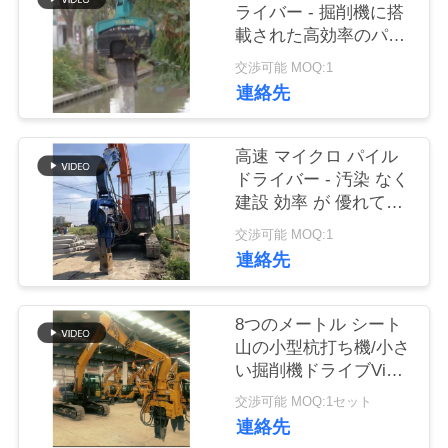
ライバー - 掘削機に搭
品
載された高効率のパイ
ルパフォーマンス
質
交渉可能 MOQ:1
連絡先
管
理
高速 マイクロ パイル
ドライバー - 汚染 なく
建設 効率 が 優れてい
私
る
交渉可能 MOQ:1
達
連絡先
に
8つのメートル シート
連
山の小型杭打ち機/小さ
い掘削機ドライブVibro
絡
のハンマー
交渉可能 MOQ:1セット
し
連絡先