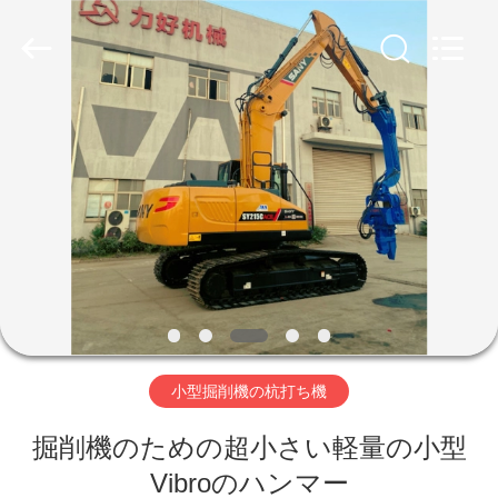
©
2019
-
2026
Shanghai
Yekun
Construction
Machinery
家
Co.,
Ltd..
All
Rights
Reserved.
製
品
VR
シ
小型掘削機の杭打ち機
ョ
ー
掘削機のための超小さい軽量の小型
Vibroのハンマー