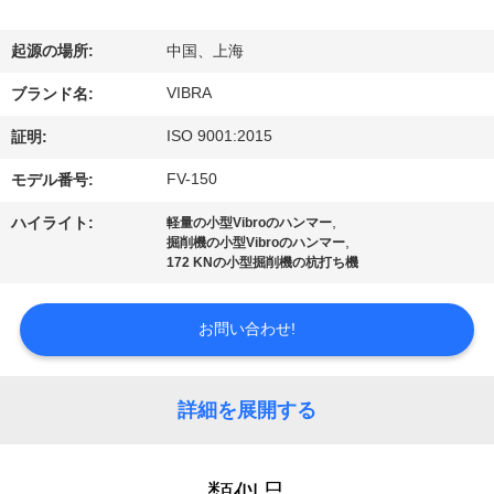
私
起源の場所:
中国、上海
達
VIBRA
ブランド名:
に
ISO 9001:2015
証明:
つ
FV-150
モデル番号:
い
,
ハイライト:
軽量の小型Vibroのハンマー
て
,
掘削機の小型Vibroのハンマー
172 KNの小型掘削機の杭打ち機
工
お問い合わせ!
場
旅
詳細を展開する
行
類似品