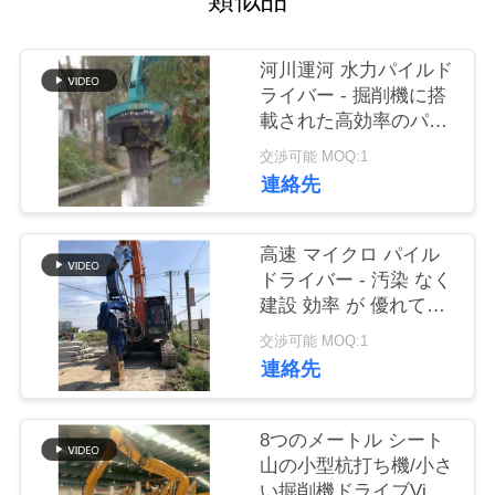
品
河川運河 水力パイルド
質
ライバー - 掘削機に搭
管
載された高効率のパイ
ルパフォーマンス
交渉可能 MOQ:1
理
連絡先
私
高速 マイクロ パイル
ドライバー - 汚染 なく
達
建設 効率 が 優れてい
に
る
交渉可能 MOQ:1
連絡先
連
絡
8つのメートル シート
し
山の小型杭打ち機/小さ
い掘削機ドライブVibro