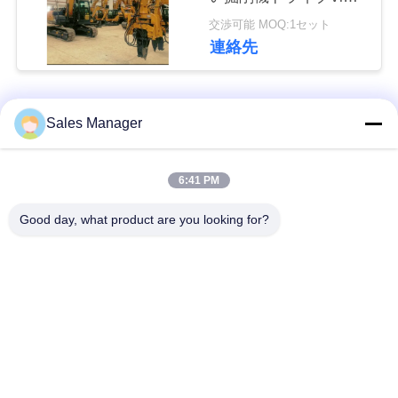
な
のハンマー
交渉可能 MOQ:1セット
さ
連絡先
い
人気カテゴリ
すべて
Sales Manager
ニ
ュ
杭打ち機油圧
杭打ち機をマウント
6:41 PM
ー
Good day, what product are you looking for?
側面のグリップの杭
電動振動ハンマー
ス
打ち機
4つのエキセントリッ
360度パイルドライバ
場
クパイルドライバー
ー
合
小型掘削機の杭打ち
具体的な杭打ち装置