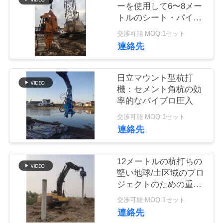
ーを使用して6〜8メー
品
トルのシート・パイル
に正確かつ高速なRC
質
交渉可能 MOQ:1セット
パイル運転を達成する
連絡先
管
理
日立マウント型杭打
機：セメント角杭の効
率的なバイブロ圧入
私
交渉可能 MOQ:1セット
達
連絡先
に
12メートルの杭打ちの
連
堅い地球/土区域のプロ
ジェクトのための重い
絡
Vibroのハンマー
交渉可能 MOQ:1セット
し
連絡先