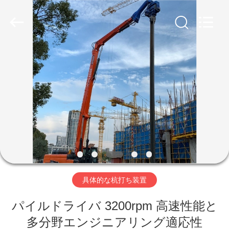
©
2019
-
2026
Shanghai
Yekun
Construction
Machinery
家
Co.,
Ltd..
All
Rights
Reserved.
製
品
VR
シ
具体的な杭打ち装置
ョ
ー
パイルドライバ 3200rpm 高速性能と
多分野エンジニアリング適応性