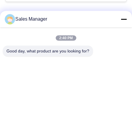
な
さ
人気カテゴリ
すべて
Sales Manager
い
杭打ち機油圧
杭打ち機をマウント
2:40 PM
ニ
Good day, what product are you looking for?
側面のグリップの杭
電動振動ハンマー
ュ
打ち機
ー
4つのエキセントリッ
360度パイルドライバ
ス
クパイルドライバー
ー
場
小型掘削機の杭打ち
具体的な杭打ち装置
機
合