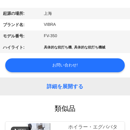
私
起源の場所:
上海
達
VIBRA
ブランド名:
に
FV-350
モデル番号:
つ
,
ハイライト:
具体的な杭打ち機
具体的な杭打ち機械
い
て
お問い合わせ!
工
詳細を展開する
場
旅
類似品
行
ホイラー・エグババタ