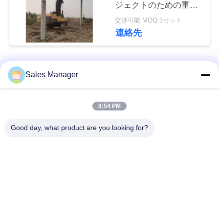
ジェクトのための重い
な
Vibroのハンマー
交渉可能 MOQ:1セット
さ
連絡先
い
人気カテゴリ
すべて
Sales Manager
ニ
ュ
杭打ち機油圧
杭打ち機をマウント
8:54 PM
ー
Good day, what product are you looking for?
側面のグリップの杭
ス
電動振動ハンマー
打ち機
場
4つのエキセントリッ
360度パイルドライバ
クパイルドライバー
ー
合
小型掘削機の杭打ち