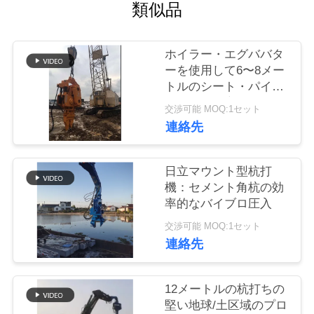
類似品
品
質
ホイラー・エグババタ
ーを使用して6〜8メー
管
トルのシート・パイル
に正確かつ高速なRC
理
交渉可能 MOQ:1セット
パイル運転を達成する
連絡先
私
日立マウント型杭打
達
機：セメント角杭の効
率的なバイブロ圧入
に
交渉可能 MOQ:1セット
連
連絡先
絡
12メートルの杭打ちの
し
堅い地球/土区域のプロ