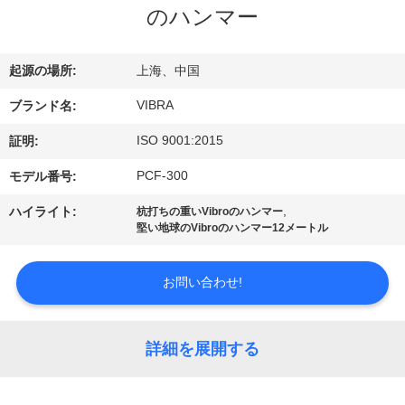
のハンマー
私
達
起源の場所:
上海、中国
に
VIBRA
ブランド名:
つ
ISO 9001:2015
証明:
い
PCF-300
モデル番号:
て
,
ハイライト:
杭打ちの重いVibroのハンマー
堅い地球のVibroのハンマー12メートル
工
お問い合わせ!
場
旅
詳細を展開する
行