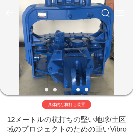
©
2019
-
2026
Shanghai
Yekun
Construction
Machinery
家
Co.,
Ltd..
All
Rights
Reserved.
製
品
VR
シ
具体的な杭打ち装置
ョ
ー
12メートルの杭打ちの堅い地球/土区
域のプロジェクトのための重いVibro