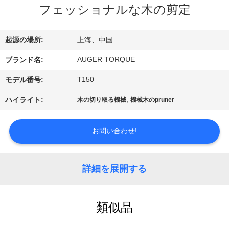
フェッショナルな木の剪定
私
達
起源の場所:
上海、中国
に
AUGER TORQUE
ブランド名:
つ
T150
モデル番号:
い
,
ハイライト:
木の切り取る機械
機械木のpruner
て
お問い合わせ!
工
場
詳細を展開する
旅
類似品
行