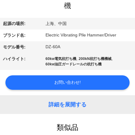
機
私
達
起源の場所:
上海、中国
に
Electric Vibrating PIle Hammer/Driver
ブランド名:
つ
DZ-60A
モデル番号:
い
,
,
ハイライト:
60kw電気杭打ち機
200kN杭打ち機機械
60kw油圧ガードレールの杭打ち機
て
お問い合わせ!
工
場
詳細を展開する
旅
行
類似品