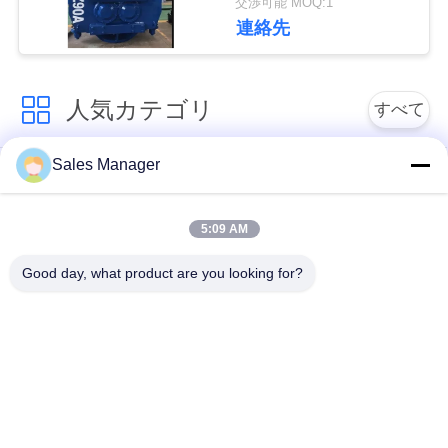
交渉可能 MOQ:1
な
連絡先
さ
い
人気カテゴリ
すべて
ニ
Sales Manager
杭打ち機油圧
杭打ち機をマウント
ュ
5:09 AM
側面のグリップの杭
ー
電動振動ハンマー
打ち機
Good day, what product are you looking for?
ス
4つのエキセントリッ
360度パイルドライバ
クパイルドライバー
ー
場
合
小型掘削機の杭打ち
具体的な杭打ち装置
機