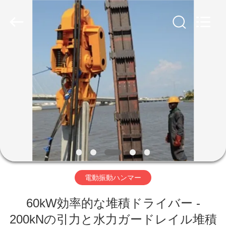
©
2019
-
2026
Shanghai
Yekun
Construction
Machinery
家
Co.,
Ltd..
All
Rights
Reserved.
製
品
VR
シ
電動振動ハンマー
ョ
ー
60kW効率的な堆積ドライバー -
200kNの引力と水力ガードレイル堆積