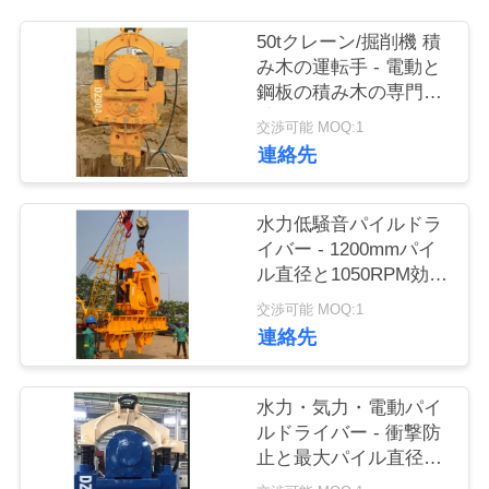
品
50tクレーン/掘削機 積
み木の運転手 - 電動と
質
鋼板の積み木の専門設
計
管
交渉可能 MOQ:1
連絡先
理
水力低騒音パイルドラ
私
イバー - 1200mmパイ
ル直径と1050RPM効率
達
的な振動
交渉可能 MOQ:1
に
連絡先
連
水力・気力・電動パイ
絡
ルドライバー - 衝撃防
し
止と最大パイル直径
2000mm