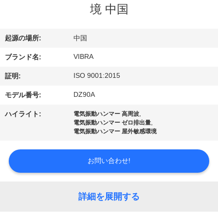
境 中国
私
達
起源の場所:
中国
に
VIBRA
ブランド名:
つ
ISO 9001:2015
証明:
い
DZ90A
モデル番号:
て
,
ハイライト:
電気振動ハンマー 高周波
,
電気振動ハンマー ゼロ排出量
電気振動ハンマー 屋外敏感環境
工
場
お問い合わせ!
旅
詳細を展開する
行