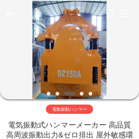
©
2019
-
2026
Shanghai
Yekun
Construction
Machinery
家
Co.,
Ltd..
All
Rights
Reserved.
製
品
VR
シ
電動振動ハンマー
ョ
ー
電気振動式ハンマーメーカー 高品質
高周波振動出力&ゼロ排出 屋外敏感環