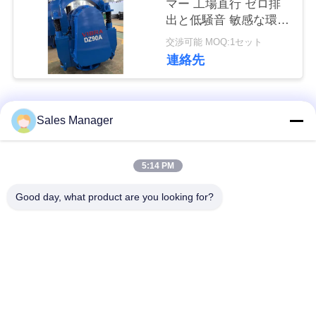
マー 工場直行 ゼロ排
な
出と低騒音 敏感な環境
さ
のための環境に優しい
交渉可能 MOQ:1セット
操作
連絡先
い
ニ
人気カテゴリ
すべて
Sales Manager
ュ
杭打ち機油圧
杭打ち機をマウント
5:14 PM
ー
ス
Good day, what product are you looking for?
側面のグリップの杭
電動振動ハンマー
打ち機
場
4つのエキセントリッ
360度パイルドライバ
合
クパイルドライバー
ー