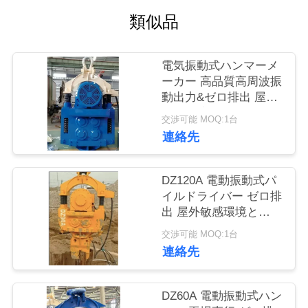
類似品
品
質
電気振動式ハンマーメ
管
ーカー 高品質高周波振
動出力&ゼロ排出 屋外
理
敏感環境 中国
交渉可能 MOQ:1台
連絡先
私
達
DZ120A 電動振動式パ
イルドライバー ゼロ排
に
出 屋外敏感環境と
600~2000mm パイルの
連
交渉可能 MOQ:1台
ための調整可能な衝撃
連絡先
周波数制御
絡
し
DZ60A 電動振動式ハン