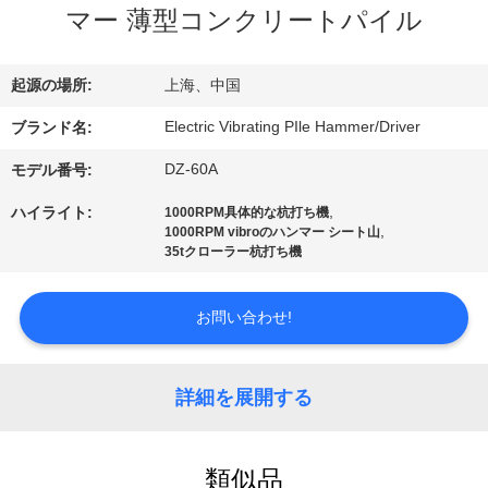
マー 薄型コンクリートパイル
私
達
起源の場所:
上海、中国
に
Electric Vibrating PIle Hammer/Driver
ブランド名:
つ
DZ-60A
モデル番号:
い
,
ハイライト:
1000RPM具体的な杭打ち機
,
1000RPM vibroのハンマー シート山
て
35tクローラー杭打ち機
工
お問い合わせ!
場
詳細を展開する
旅
行
類似品