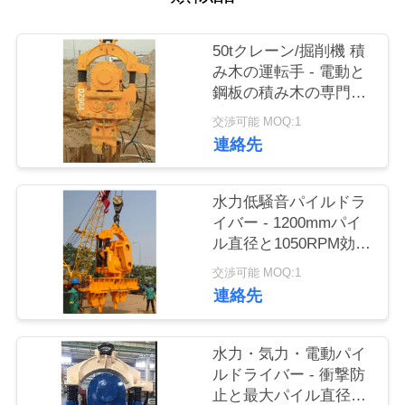
品
50tクレーン/掘削機 積
質
み木の運転手 - 電動と
鋼板の積み木の専門設
管
計
交渉可能 MOQ:1
理
連絡先
私
水力低騒音パイルドラ
イバー - 1200mmパイ
達
ル直径と1050RPM効率
的な振動
に
交渉可能 MOQ:1
連絡先
連
絡
水力・気力・電動パイ
ルドライバー - 衝撃防
し
止と最大パイル直径