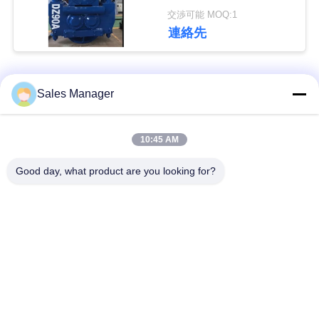
な
2000mm
交渉可能 MOQ:1
連絡先
さ
い
人気カテゴリ
すべて
Sales Manager
ニ
杭打ち機油圧
杭打ち機をマウント
10:45 AM
ュ
ー
Good day, what product are you looking for?
側面のグリップの杭
電動振動ハンマー
打ち機
ス
4つのエキセントリッ
360度パイルドライバ
場
クパイルドライバー
ー
合
小型掘削機の杭打ち
具体的な杭打ち装置
機