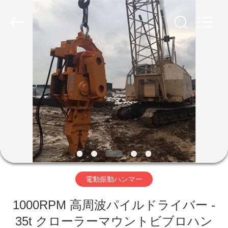
©
2019
-
2026
Shanghai
Yekun
Construction
Machinery
家
Co.,
Ltd..
All
Rights
Reserved.
製
品
VR
シ
電動振動ハンマー
ョ
ー
1000RPM 高周波パイルドライバー -
35t クローラーマウントビブロハン