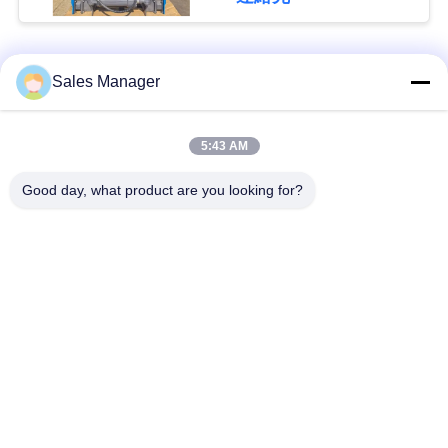
な
さ
人気カテゴリ
すべて
Sales Manager
い
杭打ち機油圧
杭打ち機をマウント
5:43 AM
ニ
Good day, what product are you looking for?
ュ
側面のグリップの杭
電動振動ハンマー
打ち機
ー
ス
4つのエキセントリッ
360度パイルドライバ
クパイルドライバー
ー
場
小型掘削機の杭打ち
具体的な杭打ち装置
合
機