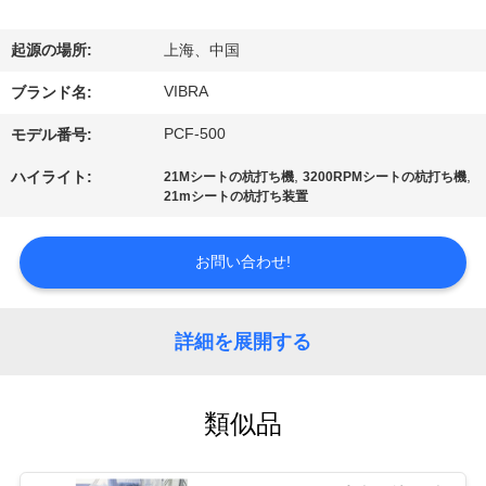
私
起源の場所:
上海、中国
達
VIBRA
ブランド名:
に
PCF-500
モデル番号:
つ
,
,
ハイライト:
21Mシートの杭打ち機
3200RPMシートの杭打ち機
い
21mシートの杭打ち装置
て
お問い合わせ!
工
詳細を展開する
場
旅
類似品
行