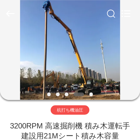
©
2019
-
2026
Shanghai
Yekun
Construction
Machinery
家
Co.,
Ltd..
All
Rights
Reserved.
製
品
VR
シ
杭打ち機油圧
ョ
ー
3200RPM 高速掘削機 積み木運転手
建設用21Mシート積み木容量