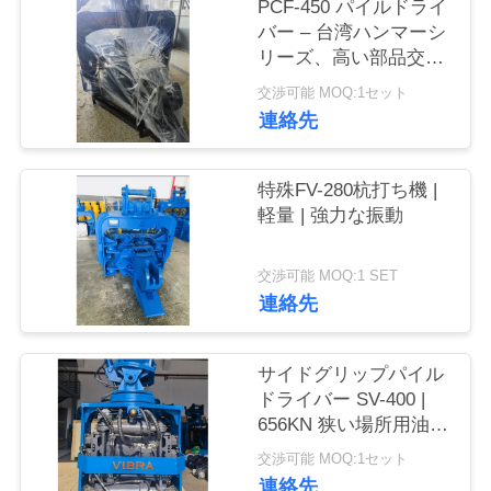
PCF-450 パイルドライ
品
バー – 台湾ハンマーシ
リーズ、高い部品交換
質
性 & 535 kN 力
交渉可能 MOQ:1セット
管
連絡先
理
特殊FV-280杭打ち機 |
軽量 | 強力な振動
私
交渉可能 MOQ:1 SET
達
連絡先
に
連
サイドグリップパイル
ドライバー SV-400 |
絡
656KN 狭い場所用油圧
ハンマー
し
交渉可能 MOQ:1セット
連絡先