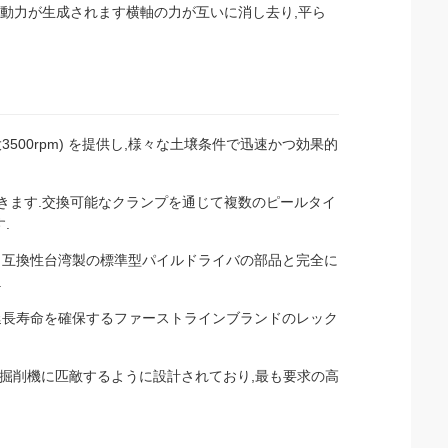
振動力が生成されます横軸の力が互いに消し去り,平ら
大3500rpm) を提供し,様々な土壌条件で迅速かつ効果的
トできます.交換可能なクランプを通じて複数のピールタイ
.
・互換性台湾製の標準型パイルドライバの部品と完全に
.
延長寿命を確保するファーストラインブランドのレック
65の掘削機に匹敵するように設計されており,最も要求の高