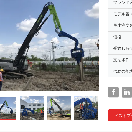
ブランド
モデル番
最小注文
価格
受渡し時
支払条件
供給の能
ベストプ