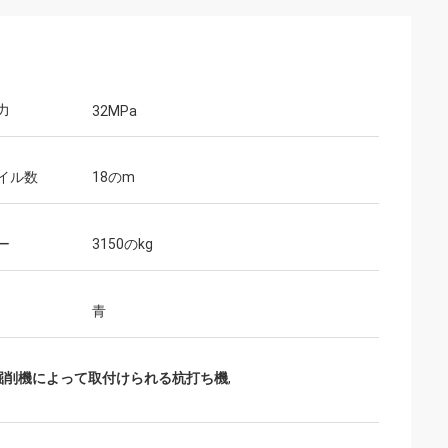
力
32MPa
イル数
18のm
ー
3150のkg
青
の掘削機によって取付けられる杭打ち機
,