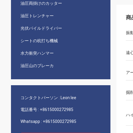
油圧両掛けのカッター
油圧トレンチャー
商
光伏パイルドライバー
振
シートの杭打ち機械
遠
水力衝突ハンマー
油圧山のブレーカ
ア
掘
コンタクトパーソン :
Leon lee
電話番号 :
+8615000272985
ハ
Whatsapp :
+8615000272985