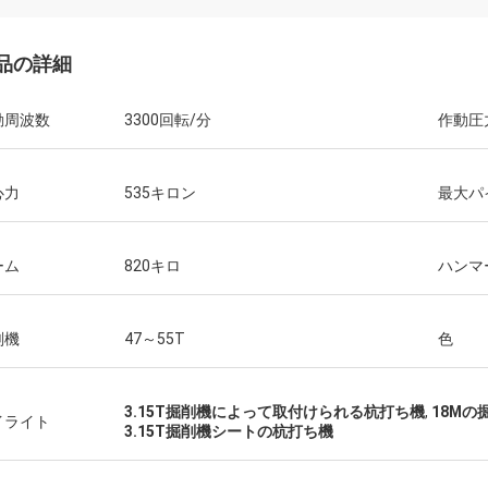
品の詳細
動周波数
3300回転/分
作動圧
心力
535キロン
最大パ
ーム
820キロ
ハンマ
削機
47～55T
色
3.15T掘削機によって取付けられる杭打ち機
,
18M
イライト
3.15T掘削機シートの杭打ち機