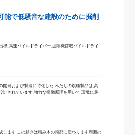
続可能で低騒音な建設のために掘削
出機,高速パイルドライバー,掘削機搭載パイルドライ
器の開発および製造に特化した.私たちの旗艦製品は,高
設計されています.強力な振動原理を用いて 環境に最
成します この動きは積み木の頭部に伝わります周囲の