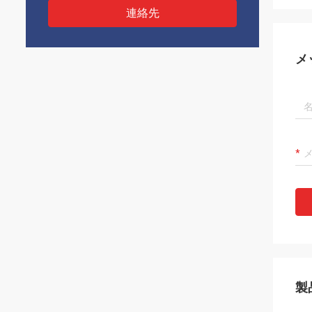
連絡先
メ
製