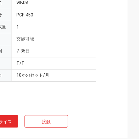
名
VIBRA
号
PCF-450
数量
1
交渉可能
間
7-35日
T/T
力
10かのセット/月
ライス
接触