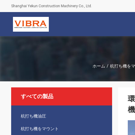
Shanghai Yekun Construction Machinery Co., Ltd.
ホーム
/
杭打ち機を
すべての製品
環
杭打ち機油圧
杭打ち機をマウント