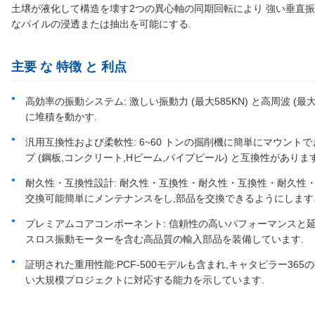
土壌が液化して構造を壊す2つの異心軸の同期回転により 強い垂直
なパイルの浸透または抽出を可能にする.
主要 な 特徴 と 利点
高効率の振動システム: 激しい振動力 (最大585KN) と高周波 (最
に堆積を動かす.
汎用互換性および柔軟性: 6~60 トンの掘削機に簡単にマウン
プ (鋼板,コンクリート,Hビーム,パイプピール) と互換性があります
耐久性・互換性設計: 耐久性・互換性・耐久性・互換性・耐久性
交換可能簡単にメンテナンスをし,部品を交換できるようにします
プレミアムコアコンポーネント: 信頼性の高いパフォーマンスと
スロス振動モーターを含む高品質の輸入部品を装備しています.
証明された重用性能:PCF-500モデルも含まれ,キャタピラー3
い大規模プロジェクトに対応する能力を示しています.