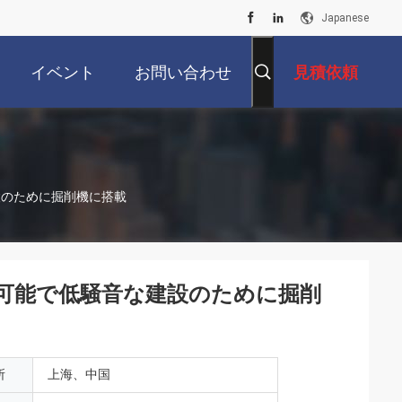
Japanese
イベント
お問い合わせ
見積依頼
設のために掘削機に搭載
続可能で低騒音な建設のために掘削
所
上海、中国