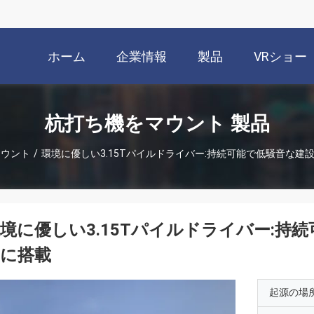
ホーム
企業情報
製品
VRショー
杭打ち機をマウント 製品
マウント
/
環境に優しい3.15Tパイルドライバー:持続可能で低騒音な建
境に優しい3.15Tパイルドライバー:持
機に搭載
起源の場