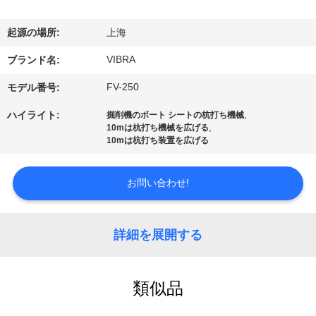
私
起源の場所:
上海
達
VIBRA
ブランド名:
に
FV-250
モデル番号:
つ
,
ハイライト:
掘削機のボート シートの杭打ち機械
い
,
10mは杭打ち機械を広げる
10mは杭打ち装置を広げる
て
お問い合わせ!
工
場
詳細を展開する
旅
類似品
行