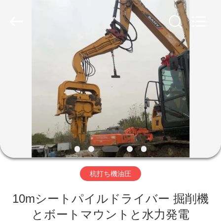
©
2019
-
2026
Shanghai
Yekun
Construction
Machinery
家
Co.,
Ltd..
All
Rights
Reserved.
製
品
VR
シ
杭打ち機油圧
ョ
ー
10mシートパイルドライバー 掘削機
とボートマウントと水力発電