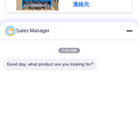
な
連絡先
さ
い
人気カテゴリ
すべて
Sales Manager
ニ
杭打ち機油圧
杭打ち機をマウント
7:54 AM
ュ
Good day, what product are you looking for?
側面のグリップの杭
電動振動ハンマー
ー
打ち機
ス
4つのエキセントリッ
360度パイルドライバ
クパイルドライバー
ー
場
小型掘削機の杭打ち
合
具体的な杭打ち装置
機