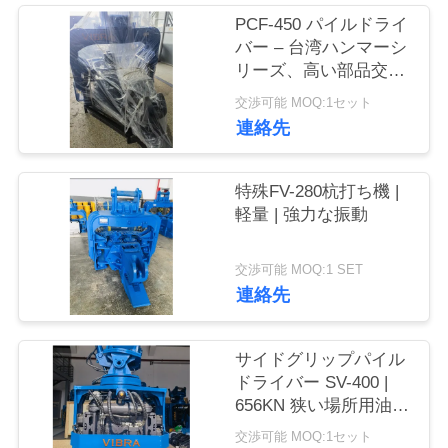
PCF-450 パイルドライ
品
バー – 台湾ハンマーシ
質
リーズ、高い部品交換
性 & 535 kN 力
交渉可能 MOQ:1セット
管
連絡先
理
特殊FV-280杭打ち機 |
軽量 | 強力な振動
私
達
交渉可能 MOQ:1 SET
連絡先
に
連
サイドグリップパイル
絡
ドライバー SV-400 |
656KN 狭い場所用油圧
し
ハンマー
交渉可能 MOQ:1セット