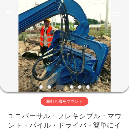
©
2019
-
2026
Shanghai
Yekun
Construction
Machinery
家
Co.,
Ltd..
All
Rights
Reserved.
製
品
VR
シ
杭打ち機をマウント
ョ
ー
ユニバーサル・フレキシブル・マウ
ント・パイル・ドライバ - 簡単にイ