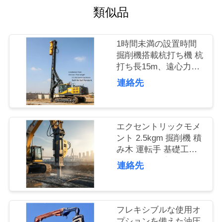
類似品
品
質
1時間未満の設置時間
管
掘削機搭載杭打ち機 杭
打ち長15m、遠心力
理
172kN 地盤貫通用に設
連絡先
計
私
エクセントリックモメ
達
ント 2.5kgm 掘削機 積
に
み木 運転手 基礎工事
や土木工学プロジェク
連絡先
連
ト用の積み木の設備
絡
し
フレキシブルな使用オ
プションを備えた油圧