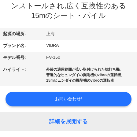
ンストールされ,広く互換性のある
私
15mのシート・パイル
達
に
起源の場所:
上海
つ
VIBRA
ブランド名:
い
FV-350
モデル番号:
て
,
ハイライト:
外装の適用範囲が広い取付けられた杭打ち機
,
普遍的なヒュンダイの掘削機のvibroの運転者
15mヒュンダイの掘削機のvibroの運転者
工
お問い合わせ!
場
旅
詳細を展開する
行