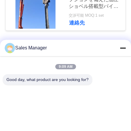
な
ショベル搭載型パイル
ドライバー設計
さ
交渉可能 MOQ:1 set
連絡先
い
人気カテゴリ
すべて
ニ
Sales Manager
ュ
杭打ち機油圧
杭打ち機をマウント
9:09 AM
ー
Good day, what product are you looking for?
ス
側面のグリップの杭
電動振動ハンマー
打ち機
場
4つのエキセントリッ
360度パイルドライバ
合
クパイルドライバー
ー