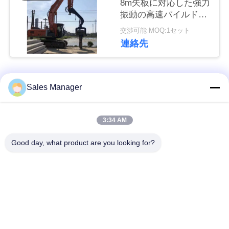
8m矢板に対応した強力
な
振動の高速パイルドラ
さ
イバー
交渉可能 MOQ:1セット
連絡先
い
ニ
人気カテゴリ
すべて
Sales Manager
ュ
杭打ち機油圧
杭打ち機をマウント
3:34 AM
ー
ス
Good day, what product are you looking for?
側面のグリップの杭
電動振動ハンマー
打ち機
場
4つのエキセントリッ
360度パイルドライバ
合
クパイルドライバー
ー