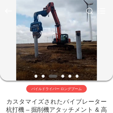
©
2019
-
2026
Shanghai
Yekun
Construction
Machinery
家
Co.,
Ltd..
All
Rights
Reserved.
製
品
VR
シ
パイルドライバー ロングブーム
ョ
ー
カスタマイズされたバイブレーター
杭打機 – 掘削機アタッチメント & 高