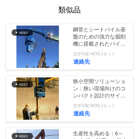
類似品
品
質
鋼管とシートパイル基
管
盤のための強力な掘削
機に搭載されたパイル
理
ドライバー
交渉可能 MOQ:1セット
連絡先
私
達
狭小空間ソリューショ
ン：狭い現場向けのコ
に
ンパクト設計のサイド
グリップ杭打機
連
交渉可能 MOQ:1セット
連絡先
絡
し
生産性を高める：6～