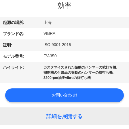
効率
私
達
起源の場所:
上海
に
VIBRA
ブランド名:
つ
ISO 9001:2015
証明:
い
FV-350
モデル番号:
て
,
ハイライト:
カスタマイズされた振動のハンマーの杭打ち機
,
掘削機の付属品の振動のハンマーの杭打ち機
3200rpm油圧vibroの杭打ち機
工
場
お問い合わせ!
旅
詳細を展開する
行