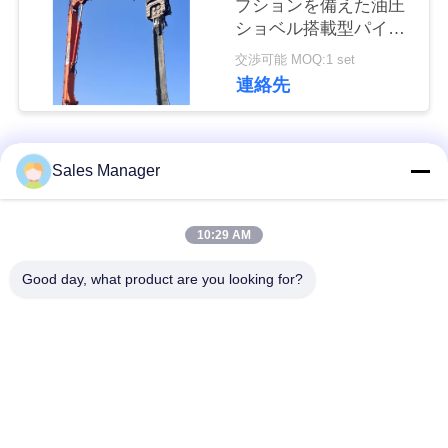
プションを備えた油圧
な
ショベル搭載型パイル
さ
ドライバー設計
交渉可能 MOQ:1 set
連絡先
い
ニ
人気カテゴリ
すべて
Sales Manager
ュ
杭打ち機油圧
杭打ち機をマウント
10:29 AM
ー
ス
Good day, what product are you looking for?
側面のグリップの杭
電動振動ハンマー
打ち機
場
4つのエキセントリッ
360度パイルドライバ
合
クパイルドライバー
ー