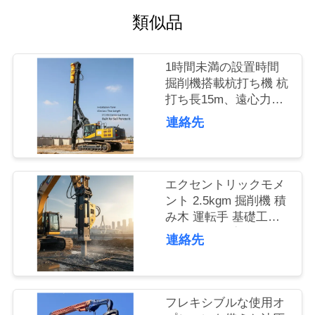
類似品
品
質
1時間未満の設置時間
管
掘削機搭載杭打ち機 杭
打ち長15m、遠心力
理
172kN 地盤貫通用に設
連絡先
計
私
達
エクセントリックモメ
ント 2.5kgm 掘削機 積
に
み木 運転手 基礎工事
や土木工学プロジェク
連
連絡先
ト用の積み木の設備
絡
し
フレキシブルな使用オ