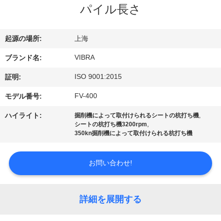
パイル長さ
私
達
起源の場所:
上海
に
VIBRA
ブランド名:
つ
ISO 9001:2015
証明:
い
FV-400
モデル番号:
て
,
ハイライト:
掘削機によって取付けられるシートの杭打ち機
,
シートの杭打ち機3200rpm
350kn掘削機によって取付けられる杭打ち機
工
場
お問い合わせ!
旅
詳細を展開する
行