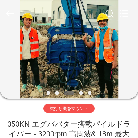
©
2019
-
2026
Shanghai
Yekun
Construction
Machinery
家
Co.,
Ltd..
All
Rights
Reserved.
製
品
VR
シ
杭打ち機をマウント
ョ
ー
350KN エグババター搭載パイルドラ
イバー - 3200rpm 高周波& 18m 最大