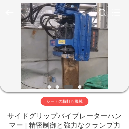
©
2019
-
2026
Shanghai
Yekun
Construction
Machinery
家
Co.,
Ltd..
All
Rights
Reserved.
製
品
VR
シ
シートの杭打ち機械
ョ
ー
サイドグリップバイブレーターハン
マー | 精密制御と強力なクランプ力