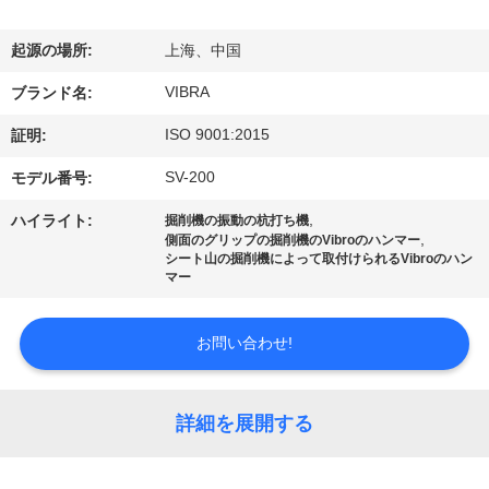
私
起源の場所:
上海、中国
達
VIBRA
ブランド名:
に
ISO 9001:2015
証明:
つ
SV-200
モデル番号:
い
,
ハイライト:
掘削機の振動の杭打ち機
て
,
側面のグリップの掘削機のVibroのハンマー
シート山の掘削機によって取付けられるVibroのハン
マー
工
お問い合わせ!
場
旅
詳細を展開する
行