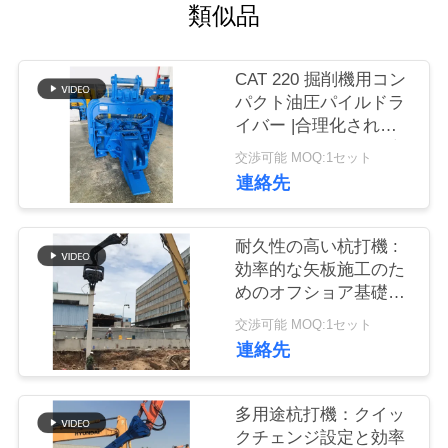
類似品
品
質
CAT 220 掘削機用コン
パクト油圧パイルドラ
管
イバー |合理化された
理
デザインと信頼性の高
交渉可能 MOQ:1セット
い取り付け
連絡先
私
耐久性の高い杭打機 :
達
効率的な矢板施工のた
めのオフショア基礎ハ
に
ンマー
交渉可能 MOQ:1セット
連
連絡先
絡
多用途杭打機：クイッ
し
クチェンジ設定と効率