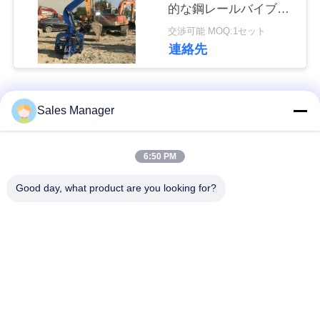
な
的な鋼レールバイブロ
杭打ち
交渉可能 MOQ:1セット
さ
連絡先
い
人気カテゴリ
すべて
Sales Manager
ニ
ュ
杭打ち機油圧
杭打ち機をマウント
6:50 PM
ー
Good day, what product are you looking for?
側面のグリップの杭
ス
電動振動ハンマー
打ち機
場
4つのエキセントリッ
360度パイルドライバ
クパイルドライバー
ー
合
小型掘削機の杭打ち