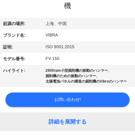
機
私
達
起源の場所:
上海、中国
に
VIBRA
ブランド名:
つ
ISO 9001:2015
証明:
い
FV-150
モデル番号:
て
,
ハイライト:
2800rpm小型掘削機の振動のハンマー
,
掘削機のための振動のハンマー
太陽電池パネルの構造の掘削機のVibroのハンマー
工
場
お問い合わせ!
旅
詳細を展開する
行