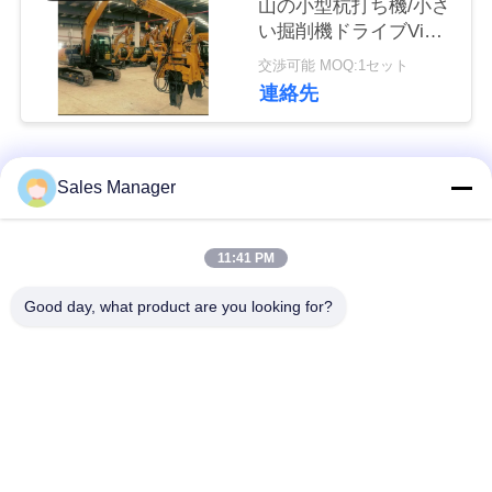
山の小型杭打ち機/小さ
な
い掘削機ドライブVibro
さ
のハンマー
交渉可能 MOQ:1セット
連絡先
い
ニ
人気カテゴリ
すべて
Sales Manager
ュ
杭打ち機油圧
杭打ち機をマウント
11:41 PM
ー
ス
Good day, what product are you looking for?
側面のグリップの杭
電動振動ハンマー
打ち機
場
4つのエキセントリッ
360度パイルドライバ
合
クパイルドライバー
ー