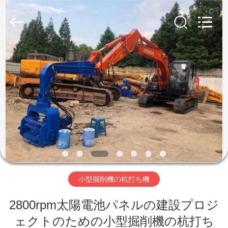
©
2019
-
2026
Shanghai
Yekun
Construction
Machinery
家
Co.,
Ltd..
All
Rights
Reserved.
製
品
VR
シ
小型掘削機の杭打ち機
ョ
ー
2800rpm太陽電池パネルの建設プロジ
ェクトのための小型掘削機の杭打ち