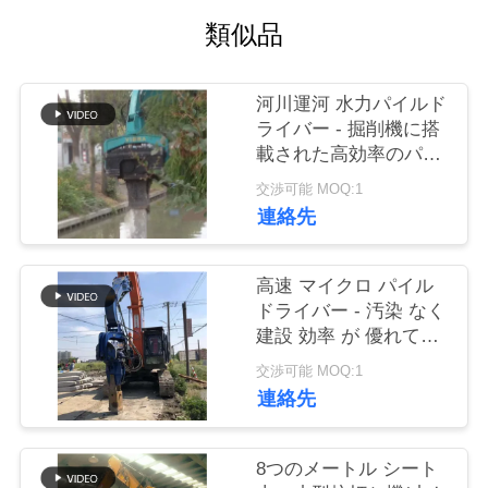
類似品
品
質
河川運河 水力パイルド
管
ライバー - 掘削機に搭
載された高効率のパイ
理
ルパフォーマンス
交渉可能 MOQ:1
連絡先
私
達
高速 マイクロ パイル
ドライバー - 汚染 なく
に
建設 効率 が 優れてい
る
連
交渉可能 MOQ:1
連絡先
絡
し
8つのメートル シート