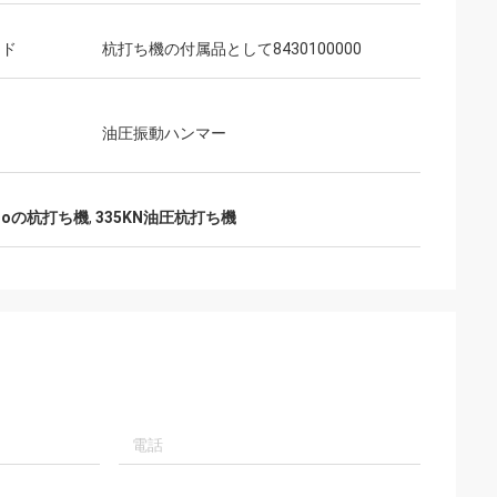
ード
杭打ち機の付属品として8430100000
油圧振動ハンマー
roの杭打ち機
,
335KN油圧杭打ち機