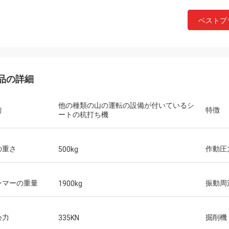
ベストプ
品の詳細
他の種類の山の運転の設備が付いているシ
前
特徴
ートの杭打ち機
の重さ
作動圧
500kg
ンマーの重量
振動周
1900kg
心力
掘削機
335KN