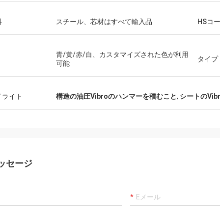
料
スチール、芯材はすべて輸入品
HSコ
青/黄/赤/白、カスタマイズされた色が利用
タイプ
可能
イライト
構造の油圧Vibroのハンマーを積むこと
,
シートのVib
ッセージ