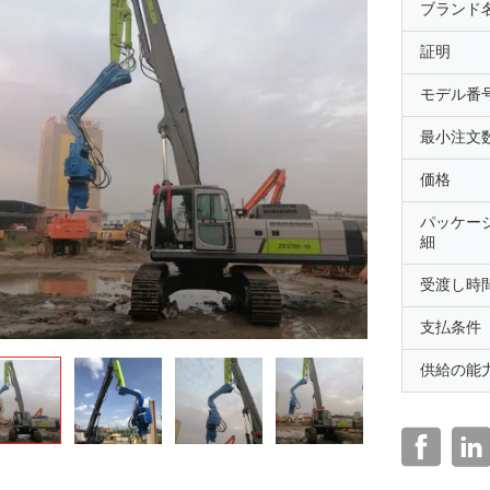
ブランド
証明
モデル番
最小注文
価格
パッケー
細
受渡し時
支払条件
供給の能