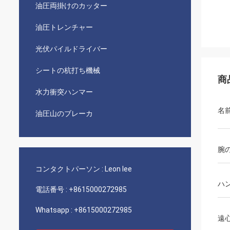
油圧両掛けのカッター
油圧トレンチャー
光伏パイルドライバー
シートの杭打ち機械
商
水力衝突ハンマー
名
油圧山のブレーカ
腕
コンタクトパーソン :
Leon lee
ハ
電話番号 :
+8615000272985
Whatsapp :
+8615000272985
遠