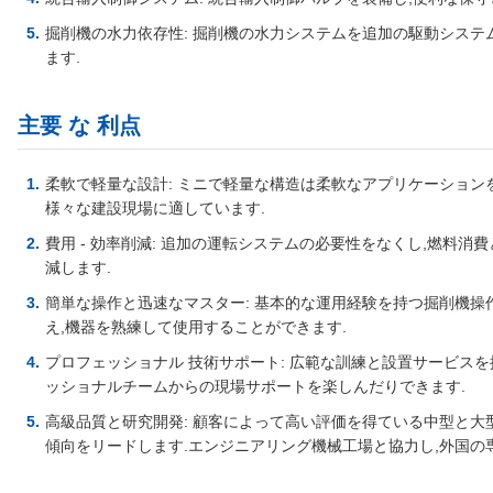
掘削機の水力依存性: 掘削機の水力システムを追加の駆動システ
ます.
主要 な 利点
柔軟で軽量な設計: ミニで軽量な構造は柔軟なアプリケーション
様々な建設現場に適しています.
費用 - 効率削減: 追加の運転システムの必要性をなくし,燃料
減します.
簡単な操作と迅速なマスター: 基本的な運用経験を持つ掘削機操
え,機器を熟練して使用することができます.
プロフェッショナル 技術サポート: 広範な訓練と設置サービスを
ッショナルチームからの現場サポートを楽しんだりできます.
高級品質と研究開発: 顧客によって高い評価を得ている中型と大
傾向をリードします.エンジニアリング機械工場と協力し,外国の