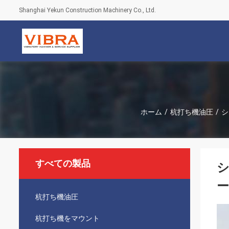
Shanghai Yekun Construction Machinery Co., Ltd.
ホーム
/
杭打ち機油圧
/
シ
すべての製品
シ
ー
杭打ち機油圧
杭打ち機をマウント