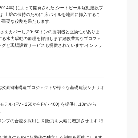
会社 (創立2014年) によって開発された,シートピール駆動建設プ
は 土壌の保持のために 床パイルを地面に挿入するこ
が重要な役割を果たします.
の長さをカバーし,20~60トンの掘削機と互換性がありま
する水力駆動の原理を採用します経験豊富なプロフェ
ングと現場設置サービスも提供されています.インフラ
化水源関連構造プロジェクトや様々な基礎建設シナリオ
FV - 250からFV - 400) を提供し,10mから
.
のポンプの合流を採用し,刺激力を大幅に増加させます.特
守と検査のために各動作の独立した制御を可能にします.