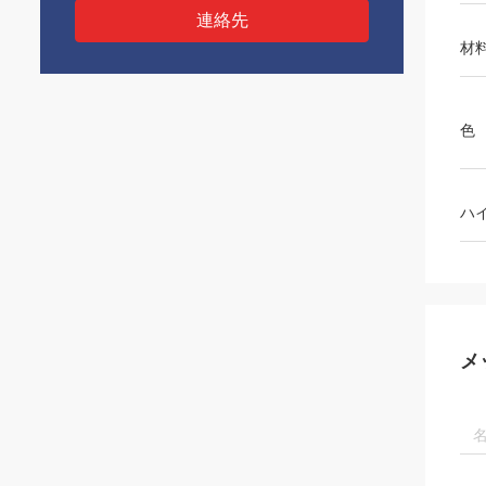
連絡先
材
色
ハ
メ