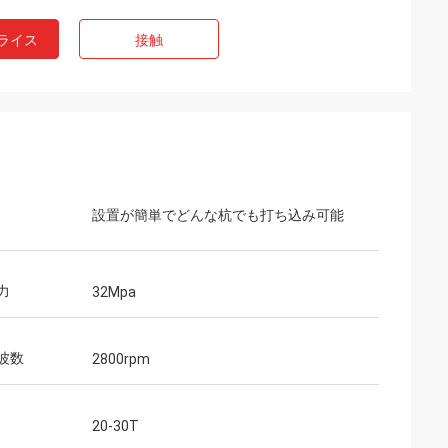
ライス
接触
設置が簡単でどんな杭でも打ち込み可能
力
32Mpa
波数
2800rpm
20-30T