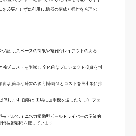
ムを必要とせずに利用し,機器の構成と操作を合理化し
を保証し,スペースの制限や複雑なレイアウトのある
消費と輸送コストを削減し,全体的なプロジェクト投資を削
作者は,簡単な練習の後,訓練時間とコストを最小限に抑
提供します.顧客は,工場に掘削機を送ったり,プロフェ
型モデルで,ミニ水力振動型ピールドライバーの産業的
専門技術顧問を擁しています.