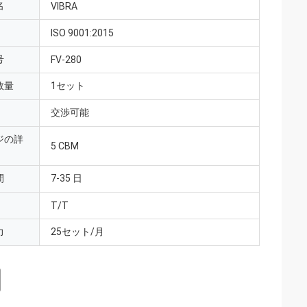
名
VIBRA
ISO 9001:2015
号
FV-280
数量
1セット
交渉可能
ジの詳
5 CBM
間
7-35 日
T/T
力
25セット/月