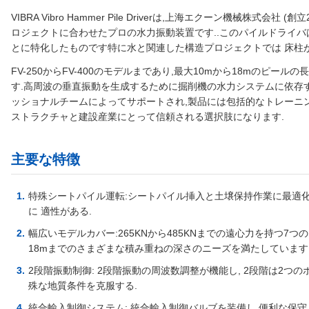
VIBRA Vibro Hammer Pile Driverは,上海エクーン機械株式
ロジェクトに合わせたプロの水力振動装置です..このパイルドライバ
とに特化したものです特に水と関連した構造プロジェクトでは 床柱
FV-250からFV-400のモデルまであり,最大10mから18mのピール
す.高周波の垂直振動を生成するために掘削機の水力システムに依存
ッショナルチームによってサポートされ,製品には包括的なトレーニ
ストラクチャと建設産業にとって信頼される選択肢になります.
主要な特徴
特殊シートパイル運転:シートパイル挿入と土壌保持作業に最適
に 適性がある.
幅広いモデルカバー:265KNから485KNまでの遠心力を持つ7つのモデル (
18mまでのさまざまな積み重ねの深さのニーズを満たしています
2段階振動制御: 2段階振動の周波数調整が機能し, 2段階は2つ
殊な地質条件を克服する.
統合輸入制御システム: 統合輸入制御バルブを装備し,便利な保