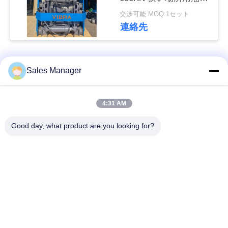
な
ハンマー
交渉可能 MOQ:1セット
さ
連絡先
い
人気カテゴリ
すべて
Sales Manager
ニ
ュ
杭打ち機油圧
杭打ち機をマウント
4:31 AM
ー
Good day, what product are you looking for?
側面のグリップの杭
電動振動ハンマー
ス
打ち機
4つのエキセントリッ
360度パイルドライバ
場
クパイルドライバー
ー
合
小型掘削機の杭打ち
具体的な杭打ち装置