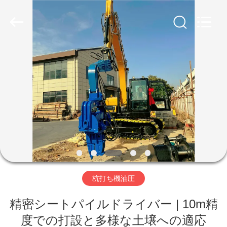
©
2019
-
2026
Shanghai
Yekun
Construction
Machinery
家
Co.,
Ltd..
All
Rights
Reserved.
製
品
VR
シ
杭打ち機油圧
ョ
ー
精密シートパイルドライバー | 10m精
度での打設と多様な土壌への適応