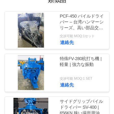
品
PCF-450 パイルドライ
質
バー – 台湾ハンマーシ
管
リーズ、高い部品交換
性 & 535 kN 力
交渉可能 MOQ:1セット
理
連絡先
私
特殊FV-280杭打ち機 |
軽量 | 強力な振動
達
に
交渉可能 MOQ:1 SET
連絡先
連
絡
サイドグリップパイル
し
ドライバー SV-400 |
656KN 狭い場所用油圧