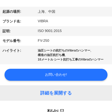
私
起源の場所:
上海、中国
達
VIBRA
ブランド名:
に
ISO 9001:2015
証明:
つ
FV-250
モデル番号:
い
,
ハイライト:
油圧シートの杭打ちのVibroのハンマー
て
,
構造の油圧杭打ち機
10メートル シート抗打ち工事のVibroのハンマー
工
お問い合わせ!
場
旅
詳細を展開する
行
類似品