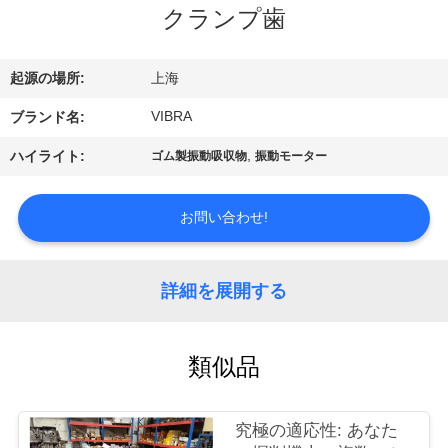
クランプ歯
私
達
起源の場所:
上海
に
VIBRA
ブランド名:
つ
,
ハイライト:
ゴム製振動吸収物
振動モーター
い
て
お問い合わせ!
工
詳細を展開する
場
類似品
旅
行
究極の適応性: あなた