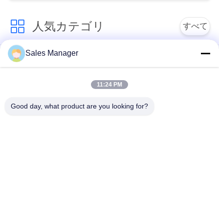
な
人気カテゴリ
さ
すべて
い
Sales Manager
杭打ち機油圧
杭打ち機をマウント
ニ
11:24 PM
側面のグリップの杭
電動振動ハンマー
ュ
打ち機
Good day, what product are you looking for?
ー
4つのエキセントリッ
360度パイルドライバ
ス
クパイルドライバー
ー
小型掘削機の杭打ち
場
具体的な杭打ち装置
機
合