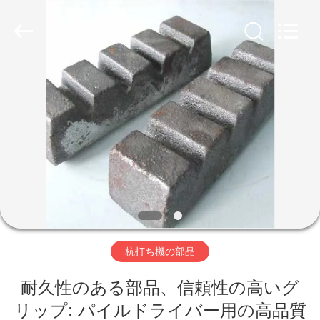
©
2019
-
2026
Shanghai
Yekun
Construction
Machinery
家
Co.,
Ltd..
All
Rights
Reserved.
製
品
VR
シ
杭打ち機の部品
ョ
ー
耐久性のある部品、信頼性の高いグ
リップ: パイルドライバー用の高品質