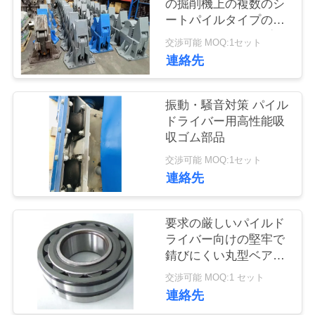
の掘削機上の複数のシ
品
ートパイルタイプのた
めの強力なクランプ
交渉可能 MOQ:1セット
質
連絡先
管
理
振動・騒音対策 パイル
ドライバー用高性能吸
収ゴム部品
私
交渉可能 MOQ:1セット
連絡先
達
に
要求の厳しいパイルド
連
ライバー向けの堅牢で
錆びにくい丸型ベアリ
絡
ング
交渉可能 MOQ:1 セット
し
連絡先