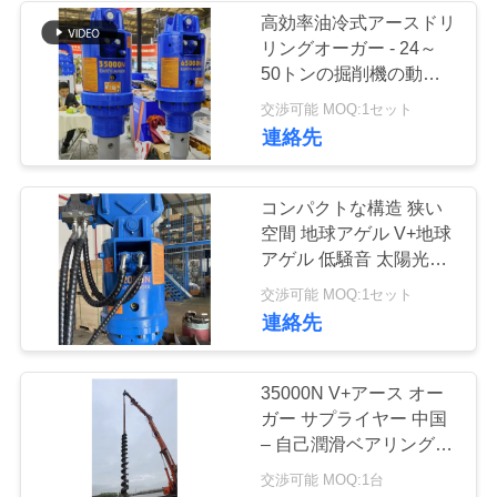
な
高効率油冷式アースドリ
リングオーガー - 24～
さ
50トンの掘削機の動力
い
用に構築
交渉可能 MOQ:1セット
連絡先
ニ
コンパクトな構造 狭い
ュ
空間 地球アゲル V+地球
アゲル 低騒音 太陽光発
ー
電所の環境に優しい操作
交渉可能 MOQ:1セット
ス
連絡先
場
35000N V+アース オー
ガー サプライヤー 中国
合
– 自己潤滑ベアリング設
計による高品質、低騒
交渉可能 MOQ:1台
音、環境に優しい動作