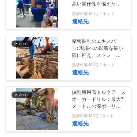
高い操作性を備えたボア
品
ボール盤
交渉可能 MOQ:1 セット
質
連絡先
管
精密掘削のエキスパー
理
ト: 現場への影響を最小
限に抑え、ストレート穴
を実現するスパイラル
交渉可能 MOQ:1 セット
私
ボアウェル マシン
連絡先
達
に
掘削機用高トルクアース
オーガードリル：最大7
連
メートルの深ボーリング
に最大出力
絡
交渉可能 MOQ:1セット
連絡先
し