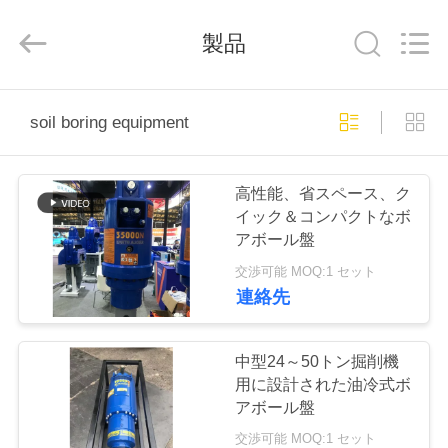
©
2019
-
製品
2026
Shanghai
Yekun
Construction
Machinery
家
Co.,
Ltd..
soil boring equipment
All
Rights
Reserved.
製
高性能、省スペース、ク
品
イック＆コンパクトなボ
アボール盤
交渉可能 MOQ:1 セット
VR
連絡先
シ
ョ
中型24～50トン掘削機
用に設計された油冷式ボ
ー
アボール盤
交渉可能 MOQ:1 セット