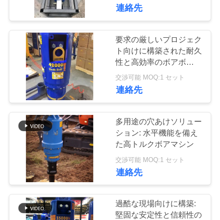
連絡先
私
達
要求の厳しいプロジェク
に
ト向けに構築された耐久
性と高効率のボアボール
つ
盤
交渉可能 MOQ:1 セット
い
連絡先
て
多用途の穴あけソリュー
ション: 水平機能を備え
工
た高トルクボアマシン
場
交渉可能 MOQ:1 セット
連絡先
旅
行
過酷な現場向けに構築:
堅固な安定性と信頼性の