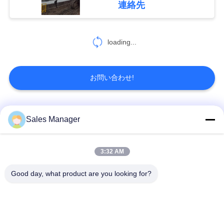
連絡先
引
用
loading...
を
要
お問い合わせ!
求
し
人気カテゴリ
すべて
Sales Manager
な
さ
杭打ち機油圧
杭打ち機をマウント
3:32 AM
い
Good day, what product are you looking for?
側面のグリップの杭
電動振動ハンマー
打ち機
地
4つのエキセントリッ
360度パイルドライバ