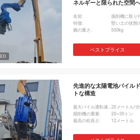
ネルギーと限られた空間
名前:
掘削機に取り付
特徴:
堅い土の状態
腕の重さ:
500kg
ベストプライス
DEO
先進的な太陽電池パイルド
トな構造
最大パイル運転速度:
20メートル/分
掘削機の重量:
20~30トン
最高の杭長さ:
12メートル