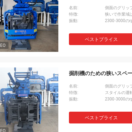
名前:
側面のグリッ
特徴:
狭いで作業域
振動:
2300-3000の
ベストプライス
DEO
掘削機のための狭いスペ
名前:
側面のグリッ
特徴:
スタイルの運
振動:
2300-3000の
ベストプライス
DEO