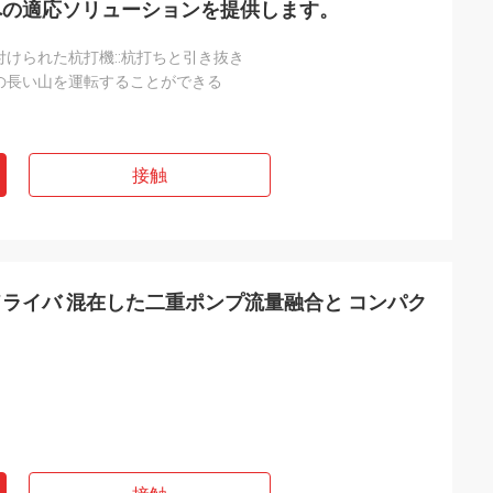
への適応ソリューションを提供します。
けられた杭打機::杭打ちと引き抜き
の長い山を運転することができる
接触
ライバ 混在した二重ポンプ流量融合と コンパク