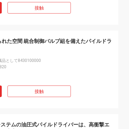
接触
られた空間 統合制御バルブ組を備えたパイルドラ
として8430100000
820
接触
システムの油圧式パイルドライバーは、高衝撃エ