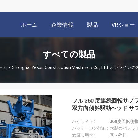
ホーム
企業情報
製品
VRショー
すべての製品
ーム
/
Shanghai Yekun Construction Machinery Co., Ltd. オンライン
フル 360 度連続回転サプ
双方向傾斜駆動ヘッド サプ
ンジ システム
ハイライト:
360度回転側
パッケージの詳細:
木製のパレッ
受渡し時間:
30~45日