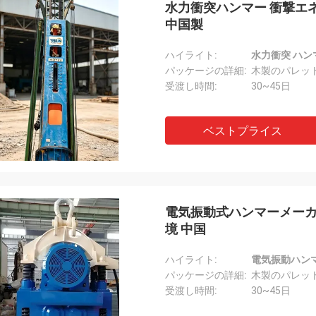
水力衝突ハンマー 衝撃エ
中国製
ハイライト:
水力衝突 ハン
パッケージの詳細:
木製のパレッ
受渡し時間:
30~45日
ベストプライス
電気振動式ハンマーメーカ
境 中国
ハイライト:
電気振動ハンマ
パッケージの詳細:
木製のパレッ
受渡し時間:
30~45日