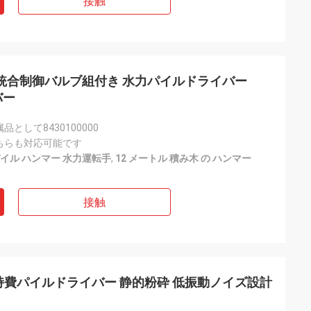
接触
 統合制御バルブ組付き 水力パイルドライバー
バー
として8430100000
ちらも対応可能です
パイル ハンマー 水力運転手
,
12 メートル 積み木 の ハンマー
接触
持費パイルドライバー 静的粉砕 低振動ノイズ設計