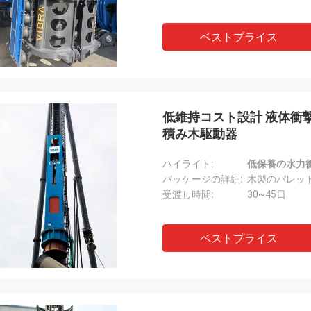
ベストプライス
低維持コスト設計 液体衝撃
積み木駆動器
ハイライト:
低保養の水力
パッケージの詳細:
木製のパレッ
受渡し時間:
30~45日
ベストプライス