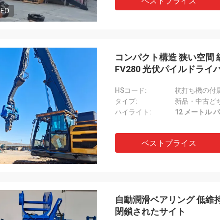
ベストプライス
DEO
コンパクト構造 狭い空間
FV280 光伏パイルドライ
HSコード:
杭打ち機の付属品
タイプ:
新品・中古ど
ハイライト:
12 メートル 
ベストプライス
自動潤滑ベアリング 低維
閉鎖されたサイト