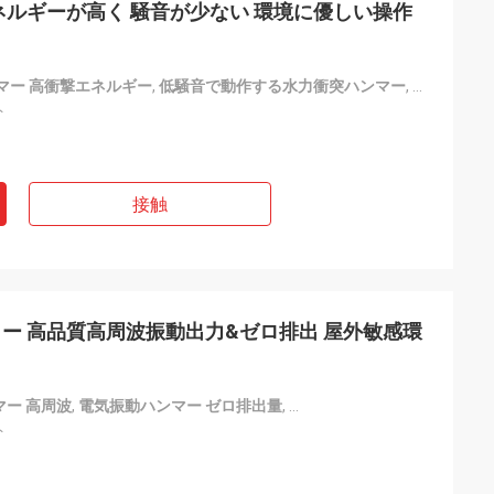
ネルギーが高く 騒音が少ない 環境に優しい操作
マー 高衝撃エネルギー
,
低騒音で動作する水力衝突ハンマー
,
水力インパ
ト
接触
ー 高品質高周波振動出力&ゼロ排出 屋外敏感環
ー 高周波
,
電気振動ハンマー ゼロ排出量
,
電気振動ハンマー 屋外敏感環
ト