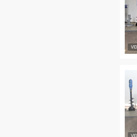
VI
VI