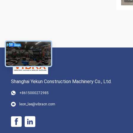
Shanghai Yekun Construction Machinery Co., Ltd.
+8615000272985
leon_lee@vibracn.com