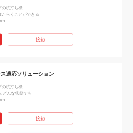
プの杭打ち機
はたらくことができる
rpm
接触
ース適応ソリューション
プの杭打ち機
転 どんな状態でも
rpm
接触