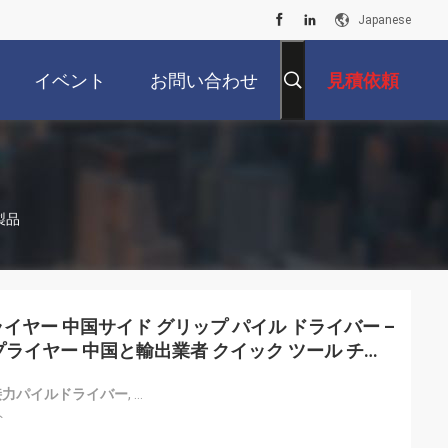
Japanese
イベント
お問い合わせ
見積依頼
の製品
ライヤー 中国サイド グリップ パイル ドライバー –
ライヤー 中国と輸出業者 クイック ツール チェ
接力パイルドライバー
,
両方向の傾き運転ヘッドパイルドライバー
,
ツール
ト