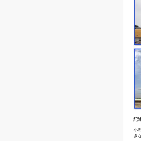
記
小
き