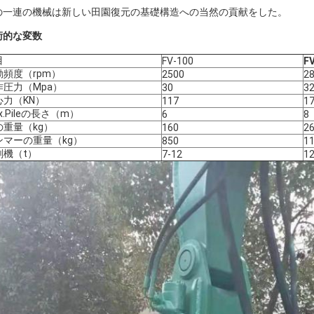
の一連の機械は新しい田園復元の基礎構造への当然の貢献をした。
術的な変数
目
FV-100
F
動頻度（rpm）
2500
2
作圧力（Mpa）
30
3
心力（KN）
117
1
x.Pileの長さ（m）
6
8
の重量（kg）
160
2
ンマーの重量（kg）
850
1
削機（t）
7-12
12