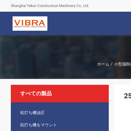
Shanghai Yekun Construction Machinery Co., Ltd.
ホーム
/
小型掘削
すべての製品
2
杭打ち機油圧
杭打ち機をマウント