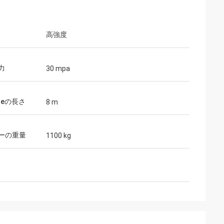
高強度
力
30 mpa
ileの長さ
8 m
ーの重量
1100 kg