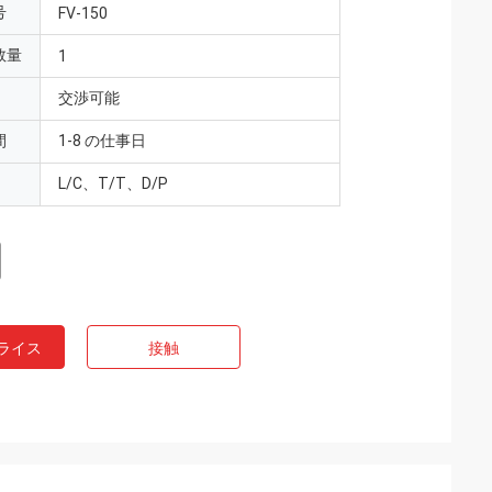
号
FV-150
数量
1
交渉可能
間
1-8 の仕事日
L/C、T/T、D/P
ライス
接触