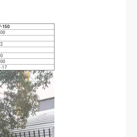
V-150
800
2
72
60
100
-17