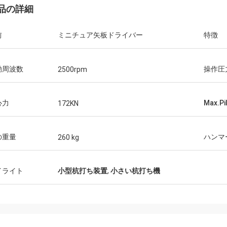
品の詳細
前
ミニチュア矢板ドライバー
特徴
動周波数
操作圧
2500rpm
心力
Max.P
172KN
の重量
ハンマ
260 kg
イライト
小型杭打ち装置
,
小さい杭打ち機