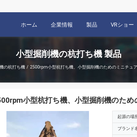
ホーム
企業情報
製品
VRショー
小型掘削機の杭打ち機 製品
機の杭打ち機
/
2500rpm小型杭打ち機、小型掘削機のためのミニチュ
500rpm小型杭打ち機、小型掘削機のた
起源の場
ブランド