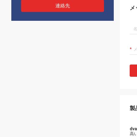
連絡先
メ
製
dva
高