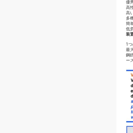
優
高性
高
多機
簡
低
装
1つ
最
鋼
ー