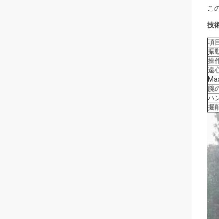
こ
技
項
振
操
遠
Ma
腕
ハ
掘