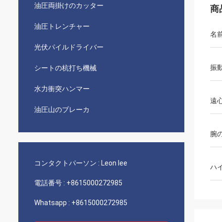
油圧両掛けのカッター
商
油圧トレンチャー
名
光伏パイルドライバー
振
シートの杭打ち機械
水力衝突ハンマー
遠
油圧山のブレーカ
腕
コンタクトパーソン :
Leon lee
ハ
電話番号 :
+8615000272985
Whatsapp :
+8615000272985