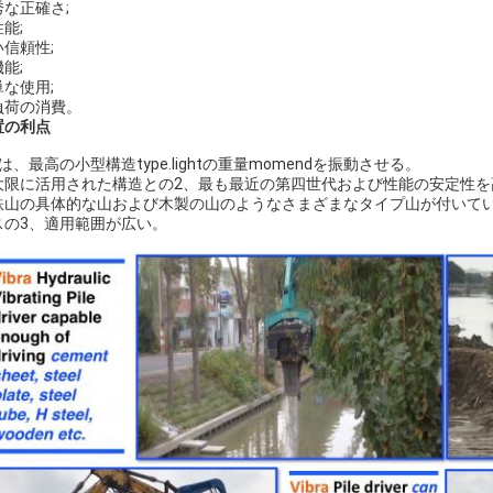
秀な正確さ;
能;
い信頼性;
能;
単な使用;
負荷の消費。
置の利点
は、最高の小型構造type.lightの重量momendを振動させる。
大限に活用された構造との2、最も最近の第四世代および性能の安定性を
鉄山の具体的な山および木製の山のようなさまざまなタイプ山が付いて
スの3、適用範囲が広い。