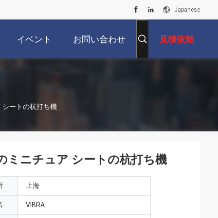
Japanese
イベント
お問い合わせ
見積依頼
ア シートの杭打ち機
めのミニチュア シートの杭打ち機
所
上海
名
VIBRA