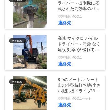
ライバー - 掘削機に搭
品
載された高効率のパイ
ルパフォーマンス
質
交渉可能 MOQ:1
連絡先
管
理
高速 マイクロ パイル
ドライバー - 汚染 なく
建設 効率 が 優れてい
私
る
交渉可能 MOQ:1
達
連絡先
に
8つのメートル シート
連
山の小型杭打ち機/小さ
い掘削機ドライブVibro
絡
のハンマー
交渉可能 MOQ:1セット
し
連絡先