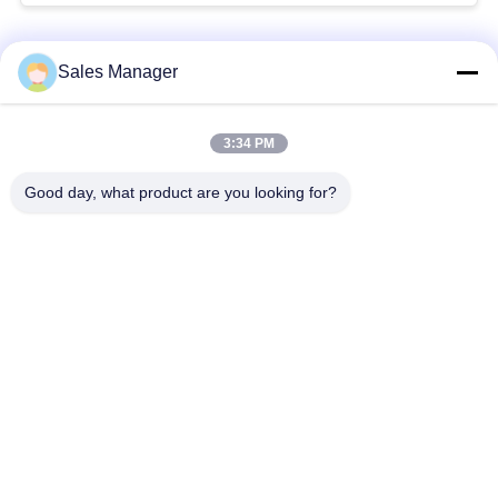
な
さ
人気カテゴリ
すべて
Sales Manager
い
杭打ち機油圧
杭打ち機をマウント
3:34 PM
ニ
Good day, what product are you looking for?
側面のグリップの杭
電動振動ハンマー
ュ
打ち機
ー
4つのエキセントリッ
360度パイルドライバ
ス
クパイルドライバー
ー
場
小型掘削機の杭打ち
具体的な杭打ち装置
機
合