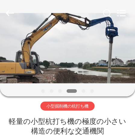
©
2019
-
2026
Shanghai
Yekun
Construction
Machinery
家
Co.,
Ltd..
All
Rights
Reserved.
製
品
VR
シ
小型掘削機の杭打ち機
ョ
ー
軽量の小型杭打ち機の極度の小さい
構造の便利な交通機関