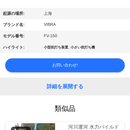
私
起源の場所:
上海
達
VIBRA
ブランド名:
に
FV-150
モデル番号:
つ
,
ハイライト:
小型杭打ち装置
小さい杭打ち機
い
て
お問い合わせ!
工
詳細を展開する
場
旅
類似品
行
河川運河 水力パイルド