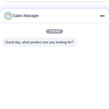
な
さ
人気カテゴリ
すべて
Sales Manager
い
杭打ち機油圧
杭打ち機をマウント
7:58 PM
ニ
Good day, what product are you looking for?
側面のグリップの杭
電動振動ハンマー
ュ
打ち機
ー
4つのエキセントリッ
360度パイルドライバ
ス
クパイルドライバー
ー
場
小型掘削機の杭打ち
具体的な杭打ち装置
機
合