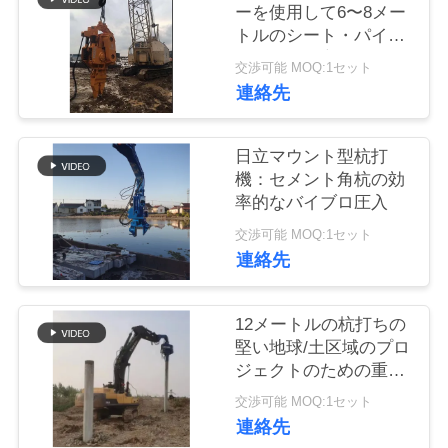
ーを使用して6〜8メー
品
トルのシート・パイル
に正確かつ高速なRC
質
交渉可能 MOQ:1セット
パイル運転を達成する
連絡先
管
理
日立マウント型杭打
機：セメント角杭の効
率的なバイブロ圧入
私
交渉可能 MOQ:1セット
達
連絡先
に
12メートルの杭打ちの
連
堅い地球/土区域のプロ
ジェクトのための重い
絡
Vibroのハンマー
交渉可能 MOQ:1セット
し
連絡先