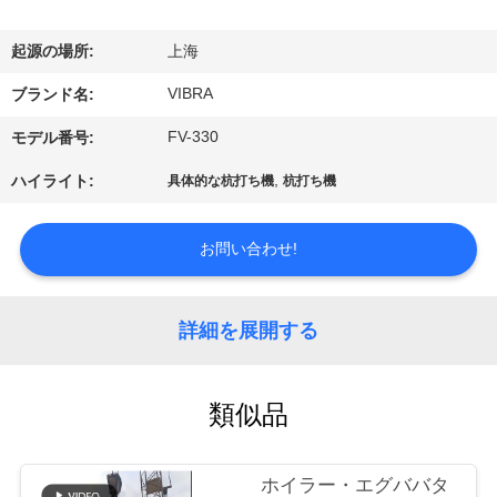
私
起源の場所:
上海
達
VIBRA
ブランド名:
に
FV-330
モデル番号:
つ
,
ハイライト:
具体的な杭打ち機
杭打ち機
い
て
お問い合わせ!
工
詳細を展開する
場
旅
類似品
行
ホイラー・エグババタ