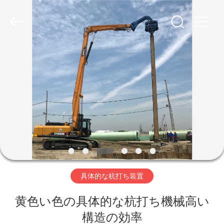
©
2019
-
2026
Shanghai
Yekun
Construction
Machinery
家
Co.,
Ltd..
All
Rights
Reserved.
製
品
VR
シ
具体的な杭打ち装置
ョ
ー
黄色い色の具体的な杭打ち機械高い
構造の効率