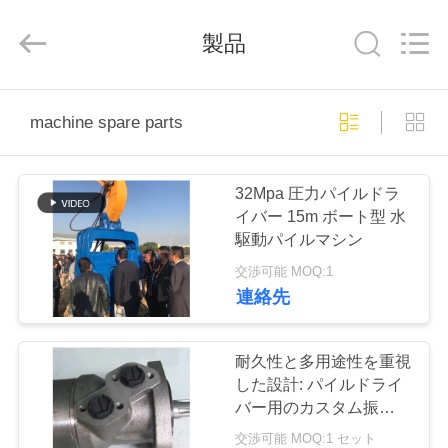
©
2019
-
製品
2026
Shanghai
Yekun
Construction
Machinery
家
Co.,
Ltd..
machine spare parts
All
Rights
Reserved.
製
32Mpa 圧力パイルドラ
品
イバー 15m ボート型 水
駆動パイルマシン
交渉可能 MOQ:1
VR
連絡先
シ
ョ
耐久性と多用途性を重視
した設計: パイルドライ
ー
バー用のカスタム振動モ
ーターのアップグレード
交渉可能 MOQ:1 セット