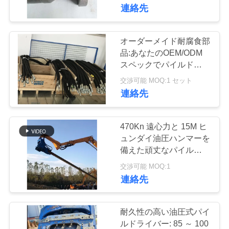
連絡先
私
達
オーダーメイド耐腐食部
に
品:あなたのOEM/ODM
スペックでパイルドライ
つ
バ耐久性を向上させる
交渉可能 MOQ:1 セット
い
連絡先
て
470Kn 遠心力と 15M ヒ
ュンダイ油圧ハンマーを
工
備えた頑丈なパイルドラ
イバー
場
交渉可能 MOQ:1
連絡先
旅
行
耐久性の高い油圧式パイ
ルドライバー: 85 ～ 100