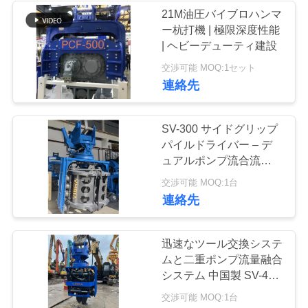
な
21M油圧バイブロハンマ
ー杭打機 | 極限深度性能
さ
| ヘビーデューティ建設
い
交渉可能 MOQ:1セット
連絡先
ニ
SV-300 サイドグリップ
ュ
パイルドライバー – デ
ュアルポンプ流合流シス
ー
テム &amp; クイックツ
交渉可能 MOQ:1台
ス
ールチェンジシステム
連絡先
場
迅速なツール交換システ
ムと二重ポンプ流量融合
合
システム 中国製 SV-400
サイドグリップパイルド
交渉可能 MOQ:1台
ライバー