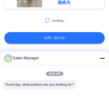
連絡先
引
用
loading...
を
要
お問い合わせ!
求
し
人気カテゴリ
すべて
Sales Manager
な
さ
杭打ち機油圧
杭打ち機をマウント
9:06 AM
い
Good day, what product are you looking for?
側面のグリップの杭
電動振動ハンマー
打ち機
地
4つのエキセントリッ
360度パイルドライバ