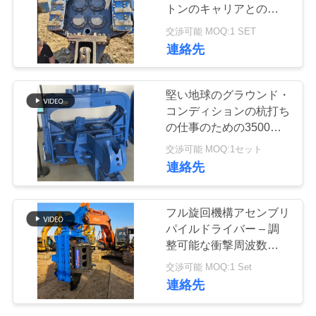
トンのキャリアとの互換
品
性と高出力の杭設置
交渉可能 MOQ:1 SET
質
連絡先
管
堅い地球のグラウンド・
理
コンディションの杭打ち
の仕事のための3500の
RPMのVibroのハンマー
交渉可能 MOQ:1セット
私
連絡先
達
に
フル旋回機構アセンブリ
パイルドライバー – 調
連
整可能な衝撃周波数制御
および 32 ～ 40 t 掘削機
絡
交渉可能 MOQ:1 Set
向けの限られたスペース
連絡先
への適応ソリューション
し