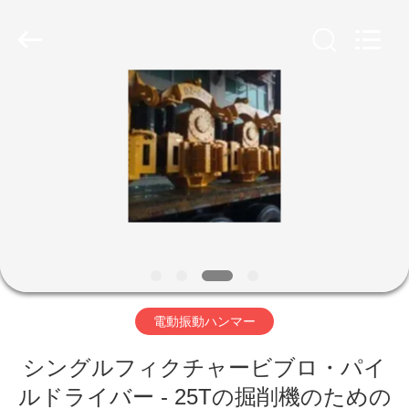
©
2019
-
2026
Shanghai
Yekun
Construction
Machinery
家
Co.,
Ltd..
All
Rights
Reserved.
製
品
VR
シ
電動振動ハンマー
ョ
ー
シングルフィクチャービブロ・パイ
ルドライバー - 25Tの掘削機のための