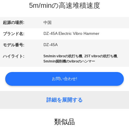
5m/minの高速堆積速度
私
達
起源の場所:
中国
に
DZ-45A Electric Vibro Hammer
ブランド名:
つ
DZ-45A
モデル番号:
い
,
,
ハイライト:
5m/min vibroの杭打ち機
25T vibroの杭打ち機
5m/min掘削機のvibroのハンマー
て
お問い合わせ!
工
場
詳細を展開する
旅
行
類似品