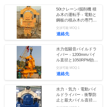
品
50tクレーン/掘削機 積
み木の運転手 - 電動と
質
鋼板の積み木の専門設
計
管
交渉可能 MOQ:1
連絡先
理
水力低騒音パイルドラ
私
イバー - 1200mmパイ
ル直径と1050RPM効率
達
的な振動
交渉可能 MOQ:1
に
連絡先
連
水力・気力・電動パイ
絡
ルドライバー - 衝撃防
し
止と最大パイル直径
2000mm