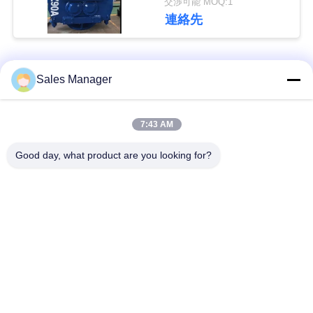
交渉可能 MOQ:1
な
連絡先
さ
い
人気カテゴリ
すべて
Sales Manager
ニ
杭打ち機油圧
杭打ち機をマウント
7:43 AM
ュ
Good day, what product are you looking for?
側面のグリップの杭
ー
電動振動ハンマー
打ち機
ス
4つのエキセントリッ
360度パイルドライバ
クパイルドライバー
ー
場
合
小型掘削機の杭打ち
具体的な杭打ち装置
機