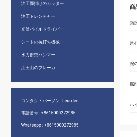
油圧両掛けのカッター
商
油圧トレンチャー
頻
光伏パイルドライバー
シートの杭打ち機械
遠
水力衝突ハンマー
腕
油圧山のブレーカ
掘
コンタクトパーソン :
Leon lee
ハ
電話番号 :
+8615000272985
Whatsapp :
+8615000272985