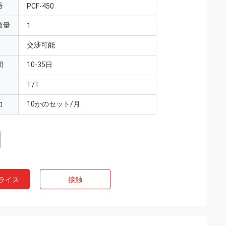
号
PCF-450
数量
1
交渉可能
間
10-35日
T/T
力
10かのセット/月
ライス
接触