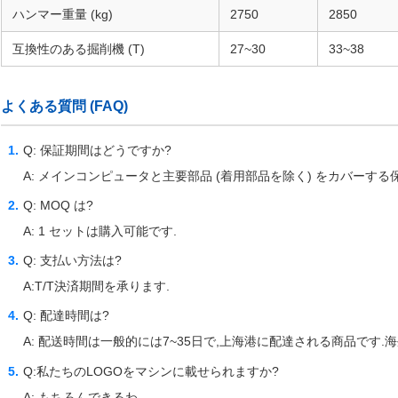
ハンマー重量 (kg)
2750
2850
互換性のある掘削機 (T)
27~30
33~38
よくある質問 (FAQ)
Q: 保証期間はどうですか?
A: メインコンピュータと主要部品 (着用部品を除く) をカバーする
Q: MOQ は?
A: 1 セットは購入可能です.
Q: 支払い方法は?
A:T/T決済期間を承ります.
Q: 配達時間は?
A: 配送時間は一般的には7~35日で,上海港に配達される商品です
Q:私たちのLOGOをマシンに載せられますか?
A: もちろんできるわ