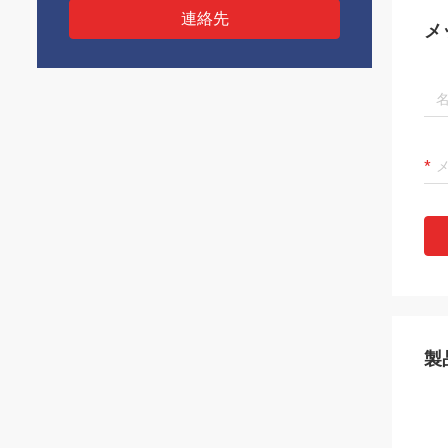
連絡先
メ
製