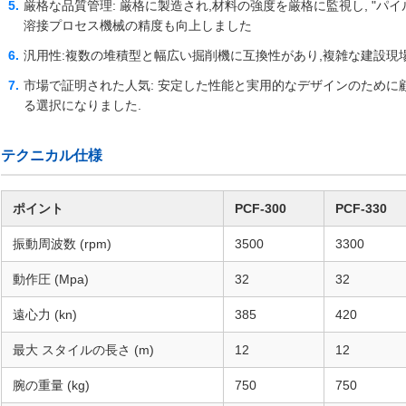
厳格な品質管理: 厳格に製造され,材料の強度を厳格に監視し, "パ
溶接プロセス機械の精度も向上しました
汎用性:複数の堆積型と幅広い掘削機に互換性があり,複雑な建設現
市場で証明された人気: 安定した性能と実用的なデザインのために
る選択になりました.
テクニカル仕様
ポイント
PCF-300
PCF-330
振動周波数 (rpm)
3500
3300
動作圧 (Mpa)
32
32
遠心力 (kn)
385
420
最大 スタイルの長さ (m)
12
12
腕の重量 (kg)
750
750