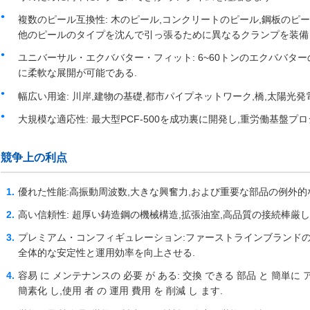
複数のピール互換性: 木のピール,コンクリートのピール,鋼板のピー
他のピールのタイプを沈んで引っ張るために異なるクランプを装備
ユニバーサル・エクババター・フィット: 6~60トンのエクババタ
に柔軟な展開が可能である.
幅広い用途: 川岸,建物の基礎,都市パイプネットワーク,橋,太陽光
大規模な適応性: 最大型PCF-500を成功裏に開発し,重労働基盤プロ
競争上の利点
優れた性能:高振動周波数,大きな興奮力,および重要な部品の例外的
高い信頼性: 超厚い鋳造鋼の機械構造,拡張油室,高品質の接続棒厳
プレミアム・コンフィギュレーション:ファーストラインブランド
全体的な安定性と運用効率を向上させる.
容易 に メンテナンスの 必要 が ある: 交換 できる 部品 と 簡単に
簡素化 し,使用 者 の 運用 費用 を 削減 し ます.