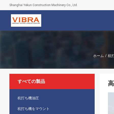
Shanghai Yekun Construction Machinery Co., Ltd.
ホーム
/
杭
すべての製品
高
杭打ち機油圧
杭打ち機をマウント