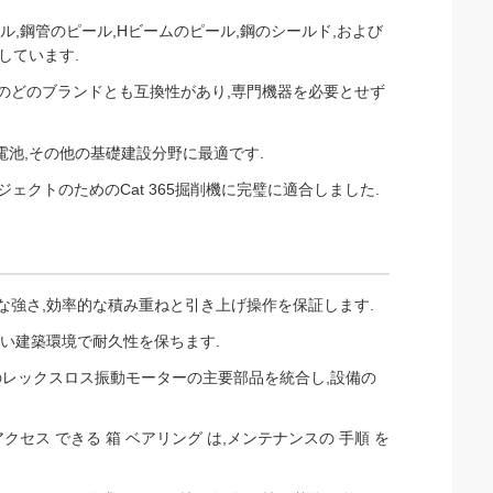
ル,鋼管のピール,Hビームのピール,鋼のシールド,および
しています.
ーのどのブランドとも互換性があり,専門機器を必要とせず
発電池,その他の基礎建設分野に最適です.
ジェクトのためのCat 365掘削機に完璧に適合しました.
な強さ,効率的な積み重ねと引き上げ操作を保証します.
しい建築環境で耐久性を保ちます.
のレックスロス振動モーターの主要部品を統合し,設備の
 アクセス できる 箱 ベアリング は,メンテナンスの 手順 を