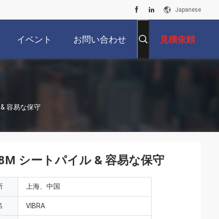
Japanese
イベント
お問い合わせ
見積依頼
ル & 容易な保守
, 18M シートパイル & 容易な保守
所
上海、中国
名
VIBRA