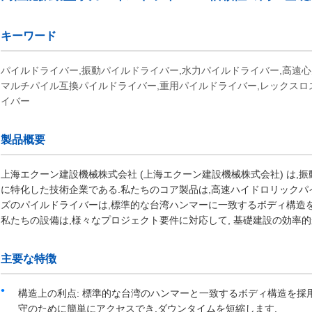
キーワード
パイルドライバー,振動パイルドライバー,水力パイルドライバー,高遠
マルチパイル互換パイルドライバー,重用パイルドライバー,レックス
イバー
製品概要
上海エクーン建設機械株式会社 (上海エクーン建設機械株式会社) は,
に特化した技術企業である.私たちのコア製品は,高速ハイドロリック
ズのパイルドライバーは,標準的な台湾ハンマーに一致するボディ構造を
私たちの設備は,様々なプロジェクト要件に対応して, 基礎建設の効率
主要な特徴
構造上の利点: 標準的な台湾のハンマーと一致するボディ構造を採
守のために簡単にアクセスでき,ダウンタイムを短縮します.