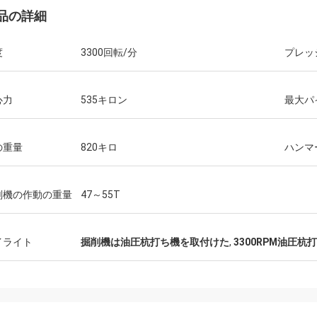
品の詳細
度
3300回転/分
プレッ
心力
535キロン
最大パ
の重量
820キロ
ハンマ
削機の作動の重量
47～55T
イライト
掘削機は油圧杭打ち機を取付けた
,
3300RPM油圧杭