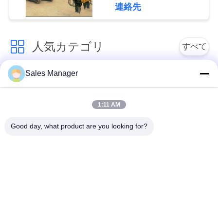
な
連絡先
さ
い
人気カテゴリ
すべて
Sales Manager
ニ
杭打ち機油圧
杭打ち機をマウント
ュ
1:11 AM
側面のグリップの杭
電動振動ハンマー
ー
打ち機
Good day, what product are you looking for?
ス
4つのエキセントリッ
360度パイルドライバ
クパイルドライバー
ー
場
小型掘削機の杭打ち
合
具体的な杭打ち装置
機