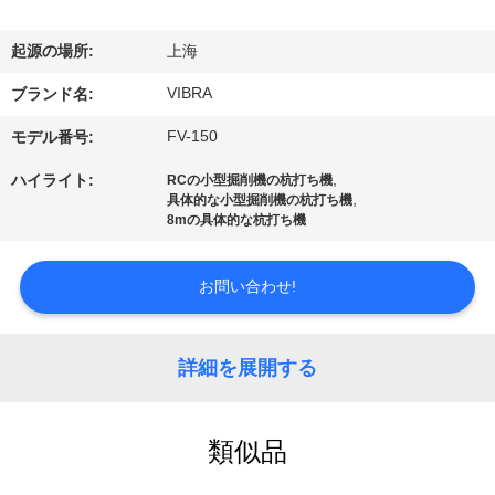
私
起源の場所:
上海
達
VIBRA
ブランド名:
に
FV-150
モデル番号:
つ
,
ハイライト:
RCの小型掘削機の杭打ち機
い
,
具体的な小型掘削機の杭打ち機
8mの具体的な杭打ち機
て
お問い合わせ!
工
場
詳細を展開する
旅
類似品
行