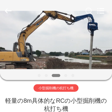
©
2019
-
2026
Shanghai
Yekun
Construction
Machinery
家
Co.,
Ltd..
All
Rights
Reserved.
製
品
VR
シ
小型掘削機の杭打ち機
ョ
ー
軽量の8m具体的なRCの小型掘削機の
杭打ち機