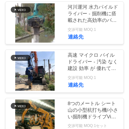
河川運河 水力パイルド
品
ライバー - 掘削機に搭
質
載された高効率のパイ
ルパフォーマンス
交渉可能 MOQ:1
管
連絡先
理
高速 マイクロ パイル
ドライバー - 汚染 なく
私
建設 効率 が 優れてい
達
る
交渉可能 MOQ:1
連絡先
に
連
8つのメートル シート
絡
山の小型杭打ち機/小さ
い掘削機ドライブVibro
し
のハンマー
交渉可能 MOQ:1セット