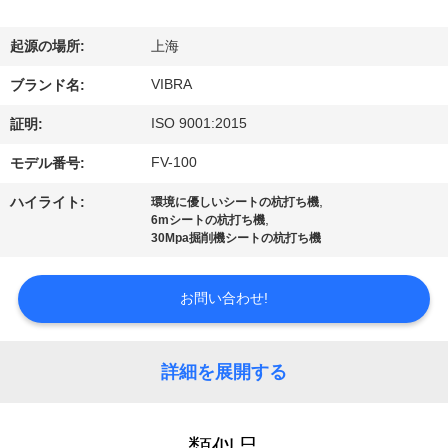
私
起源の場所:
上海
達
VIBRA
ブランド名:
に
ISO 9001:2015
証明:
つ
FV-100
モデル番号:
い
,
ハイライト:
環境に優しいシートの杭打ち機
て
,
6mシートの杭打ち機
30Mpa掘削機シートの杭打ち機
工
お問い合わせ!
場
旅
詳細を展開する
行
類似品