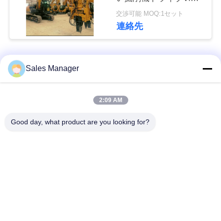
な
のハンマー
交渉可能 MOQ:1セット
さ
連絡先
い
人気カテゴリ
すべて
Sales Manager
ニ
ュ
杭打ち機油圧
杭打ち機をマウント
2:09 AM
ー
Good day, what product are you looking for?
側面のグリップの杭
電動振動ハンマー
ス
打ち機
4つのエキセントリッ
360度パイルドライバ
場
クパイルドライバー
ー
合
小型掘削機の杭打ち
具体的な杭打ち装置