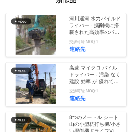
品
河川運河 水力パイルド
質
ライバー - 掘削機に搭
管
載された高効率のパイ
ルパフォーマンス
交渉可能 MOQ:1
理
連絡先
私
高速 マイクロ パイル
ドライバー - 汚染 なく
達
建設 効率 が 優れてい
に
る
交渉可能 MOQ:1
連絡先
連
絡
8つのメートル シート
し
山の小型杭打ち機/小さ
い掘削機ドライブVibro