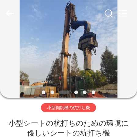
©
2019
-
2026
Shanghai
Yekun
Construction
Machinery
家
Co.,
Ltd..
All
Rights
Reserved.
製
品
VR
シ
小型掘削機の杭打ち機
ョ
ー
小型シートの杭打ちのための環境に
優しいシートの杭打ち機