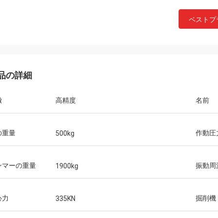
ベストプ
品の詳細
徴
高精度
名前
の重量
作動圧
500kg
ンマーの重量
振動周
1900kg
心力
掘削機
335KN