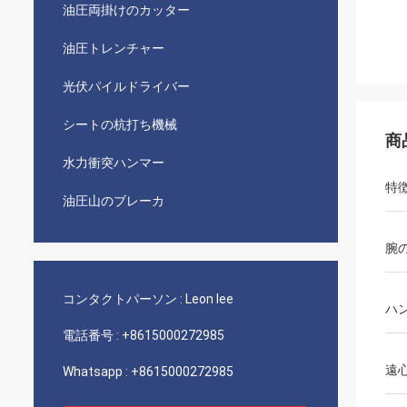
油圧両掛けのカッター
油圧トレンチャー
光伏パイルドライバー
シートの杭打ち機械
商
水力衝突ハンマー
特
油圧山のブレーカ
腕
コンタクトパーソン :
Leon lee
ハ
電話番号 :
+8615000272985
遠
Whatsapp :
+8615000272985