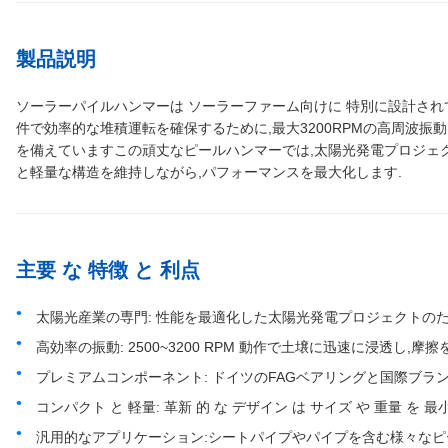
製品説明
ソーラーパイルハンマーは ソーラーファーム向けに 特別に設計され
件で効率的な堆積運転を確保するために,最大3200RPMの高周波振動
を備えていますこの頑丈なピールハンマーでは,太陽光発電プロジェ
と軽量な構造を維持しながら,パフォーマンスを最大化します.
主要 な 特徴 と 利点
太陽光産業の専門: 性能を最適化した太陽光発電プロジェクトの
高効率の振動: 2500~3200 RPM 動作で土壌に迅速に浸透し,摩
プレミアムコンポーネント: ドイツのFAGベアリングと国際ブ
コンパクト と 軽量: 革新 的 な デザイン は サイズ や 重量 を 最
汎用的なアプリケーション:シートパイプやパイプを含む様々なピ