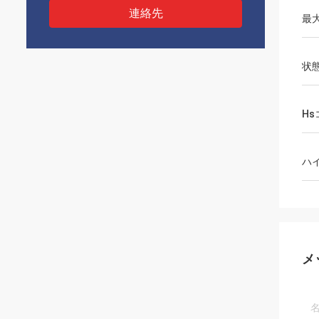
連絡先
最
状
Hs
ハ
メ