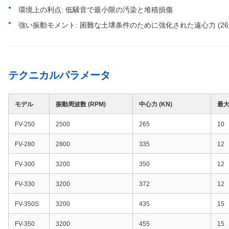
環境上の利点: 低騒音で最小限の汚染と堆積損傷
強い振動モメント: 困難な土壌条件のために強化された遠心力 (265-
テクニカルパラメータ
モデル
振動周波数 (RPM)
中心力 (KN)
最大
FV-250
2500
265
10
FV-280
2800
335
12
FV-300
3200
350
12
FV-330
3200
372
12
FV-350S
3200
435
15
FV-350
3200
455
15