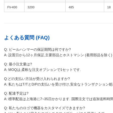
FV-400
3200
485
18
よくある質問 (FAQ)
Q: ピールハンマーの保証期間は何ですか?
A: 設置日から12ヶ月保証,主要部品とホストマシン (着用部品を除く)
Q: 最小注文量は?
A: MOQは,柔軟な注文オプションで1セットです.
Q:どの支払い方法が受け入れられますか?
A: 私たちはT/TとD/Pの支払いを受け付け,安全なトランザクション
Q: 配達予定は?
A: 標準配送は上海港に7~35日かかります. 国際注文では追加送料時
Q: 私たちのロゴで機器をカスタマイズできますか?