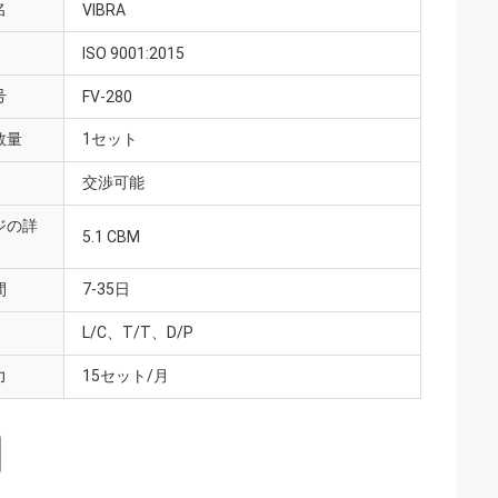
名
VIBRA
ISO 9001:2015
号
FV-280
数量
1セット
交渉可能
ジの詳
5.1 CBM
間
7-35日
L/C、T/T、D/P
力
15セット/月