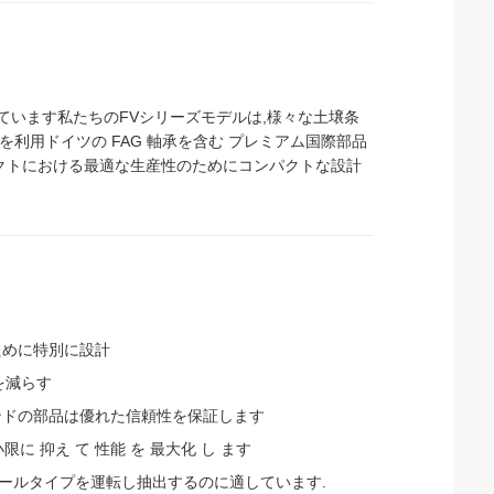
ています私たちのFVシリーズモデルは,様々な土壌条
を利用ドイツの FAG 軸承を含む プレミアム国際部品
クトにおける最適な生産性のためにコンパクトな設計
ために特別に設計
擦を減らす
ランドの部品は優れた信頼性を保証します
小限に 抑え て 性能 を 最大化 し ます
ールタイプを運転し抽出するのに適しています.