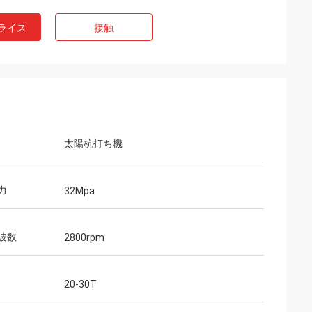
ライス
接触
太陽杭打ち機
力
32Mpa
波数
2800rpm
20-30T