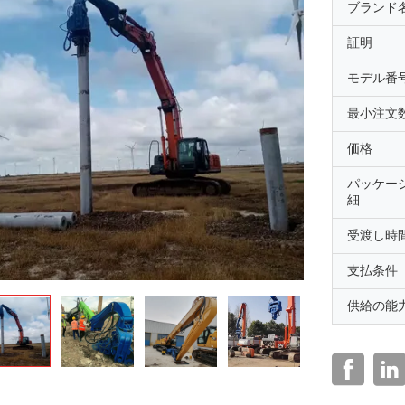
ブランド
証明
モデル番
最小注文
価格
パッケー
細
受渡し時
支払条件
供給の能