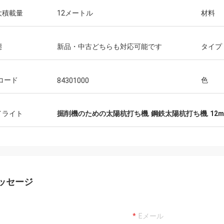
大積載量
12メートル
材料
態
新品・中古どちらも対応可能です
タイプ
コード
色
84301000
イライト
掘削機のための太陽杭打ち機
,
鋼鉄太陽杭打ち機
,
12
ッセージ