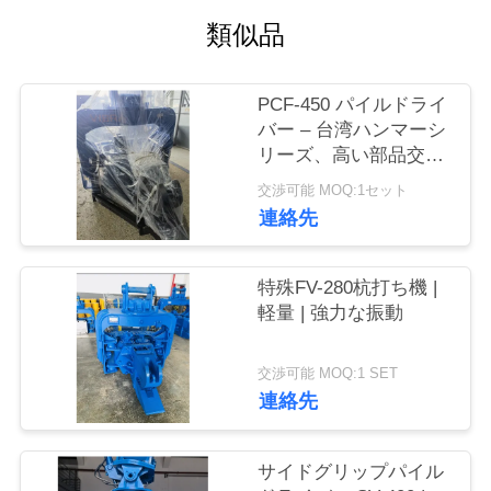
類似品
品
質
PCF-450 パイルドライ
管
バー – 台湾ハンマーシ
リーズ、高い部品交換
理
性 & 535 kN 力
交渉可能 MOQ:1セット
連絡先
私
達
特殊FV-280杭打ち機 |
軽量 | 強力な振動
に
連
交渉可能 MOQ:1 SET
連絡先
絡
し
サイドグリップパイル