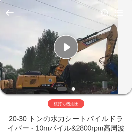
©
2019
-
2026
Shanghai
Yekun
Construction
Machinery
家
Co.,
Ltd..
All
Rights
Reserved.
製
品
VR
シ
杭打ち機油圧
ョ
ー
20-30 トンの水力シートパイルドラ
イバー - 10mパイル&2800rpm高周波