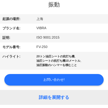
振動
私
達
起源の場所:
上海
に
VIBRA
ブランド名:
つ
ISO 9001:2015
証明:
い
FV-250
モデル番号:
て
,
ハイライト:
20トン油圧シートの杭打ち機
,
油圧シートの杭打ち機10メートル
油圧振動のハンマーを積むこと
工
場
お問い合わせ!
旅
詳細を展開する
行