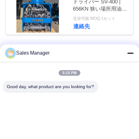
ドライバー SV-400 |
な
656KN 狭い場所用油圧
さ
ハンマー
交渉可能 MOQ:1セット
連絡先
い
ニ
人気カテゴリ
すべて
Sales Manager
ュ
杭打ち機油圧
杭打ち機をマウント
5:15 PM
ー
ス
Good day, what product are you looking for?
側面のグリップの杭
電動振動ハンマー
打ち機
場
4つのエキセントリッ
360度パイルドライバ
合
クパイルドライバー
ー