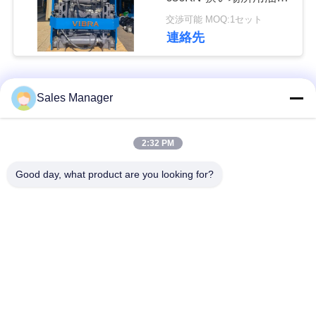
な
ハンマー
交渉可能 MOQ:1セット
さ
連絡先
い
人気カテゴリ
すべて
Sales Manager
ニ
ュ
杭打ち機油圧
杭打ち機をマウント
2:32 PM
ー
Good day, what product are you looking for?
側面のグリップの杭
電動振動ハンマー
ス
打ち機
4つのエキセントリッ
360度パイルドライバ
場
クパイルドライバー
ー
合
小型掘削機の杭打ち
具体的な杭打ち装置