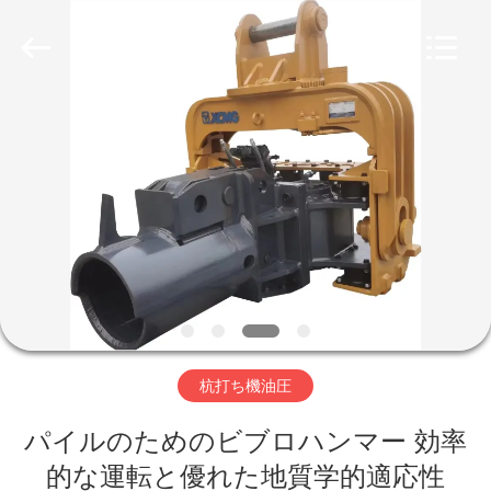
©
2019
-
2026
Shanghai
Yekun
Construction
Machinery
家
Co.,
Ltd..
All
Rights
Reserved.
製
品
VR
シ
杭打ち機油圧
ョ
ー
パイルのためのビブロハンマー 効率
的な運転と優れた地質学的適応性