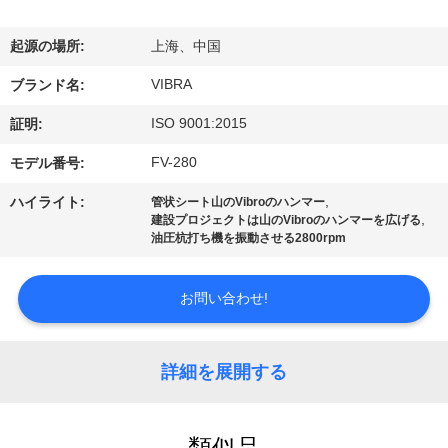
私
起源の場所:
上海、中国
達
VIBRA
ブランド名:
に
ISO 9001:2015
証明:
つ
FV-280
モデル番号:
い
,
ハイライト:
管状シート山のVibroのハンマー
て
,
建設プロジェクトは山のVibroのハンマーを広げる
油圧杭打ち機を振動させる2800rpm
工
お問い合わせ!
場
旅
詳細を展開する
行
類似品