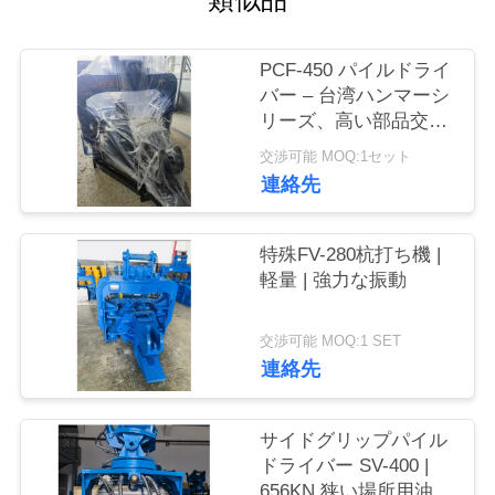
品
PCF-450 パイルドライ
質
バー – 台湾ハンマーシ
管
リーズ、高い部品交換
性 & 535 kN 力
交渉可能 MOQ:1セット
理
連絡先
私
特殊FV-280杭打ち機 |
軽量 | 強力な振動
達
に
交渉可能 MOQ:1 SET
連絡先
連
絡
サイドグリップパイル
し
ドライバー SV-400 |
656KN 狭い場所用油圧