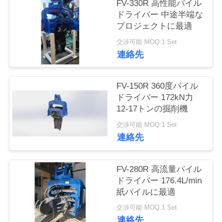
FV-330R 高性能パイル
品
ドライバー 中途半端な
プロジェクトに最適
質
交渉可能 MOQ:1 Set
管
連絡先
理
FV-150R 360度パイル
ドライバー 172kN力
私
12-17トンの掘削機
交渉可能 MOQ:1 Set
達
連絡先
に
連
FV-280R 高流量パイル
ドライバー 176.4L/min
絡
紙パイルに最適
し
交渉可能 MOQ:1 Set
連絡先