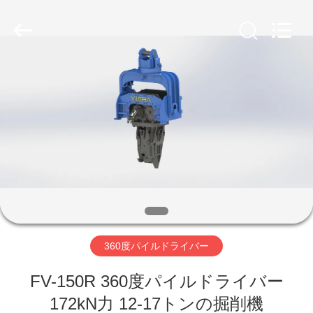
©
2019
-
2026
Shanghai
Yekun
Construction
Machinery
家
Co.,
Ltd..
All
Rights
Reserved.
製
品
VR
シ
360度パイルドライバー
ョ
ー
FV-150R 360度パイルドライバー
172kN力 12-17トンの掘削機