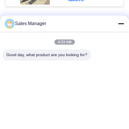
な
さ
人気カテゴリ
すべて
Sales Manager
い
杭打ち機油圧
杭打ち機をマウント
4:33 AM
ニ
Good day, what product are you looking for?
ュ
側面のグリップの杭
電動振動ハンマー
打ち機
ー
ス
4つのエキセントリッ
360度パイルドライバ
クパイルドライバー
ー
場
小型掘削機の杭打ち
具体的な杭打ち装置
合
機