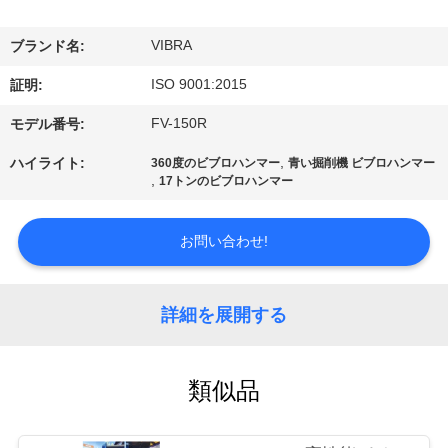
私
VIBRA
ブランド名:
達
ISO 9001:2015
証明:
に
FV-150R
モデル番号:
つ
,
ハイライト:
360度のビブロハンマー
青い掘削機 ビブロハンマー
い
,
17トンのビブロハンマー
て
お問い合わせ!
工
詳細を展開する
場
旅
類似品
行