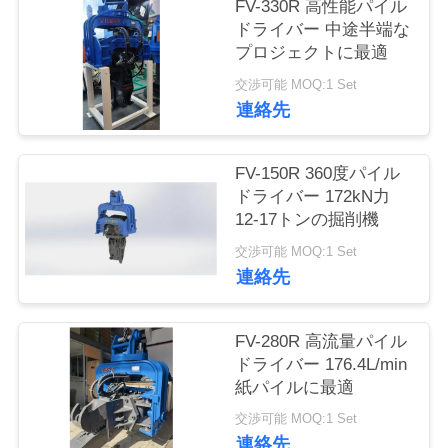
FV-330R 高性能パイル
品
ドライバー 中途半端な
プロジェクトに最適
質
交渉可能 MOQ:1 Set
管
連絡先
理
FV-150R 360度パイル
ドライバー 172kN力
私
12-17トンの掘削機
交渉可能 MOQ:1 Set
達
連絡先
に
連
FV-280R 高流量パイル
ドライバー 176.4L/min
絡
紙パイルに最適
し
交渉可能 MOQ:1 Set
連絡先