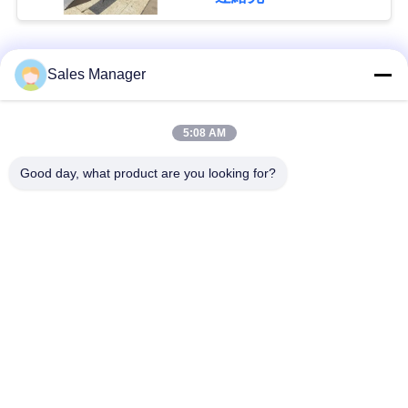
な
さ
人気カテゴリ
すべて
Sales Manager
い
杭打ち機油圧
杭打ち機をマウント
5:08 AM
ニ
Good day, what product are you looking for?
ュ
側面のグリップの杭
電動振動ハンマー
打ち機
ー
ス
4つのエキセントリッ
360度パイルドライバ
クパイルドライバー
ー
場
小型掘削機の杭打ち
具体的な杭打ち装置
合
機