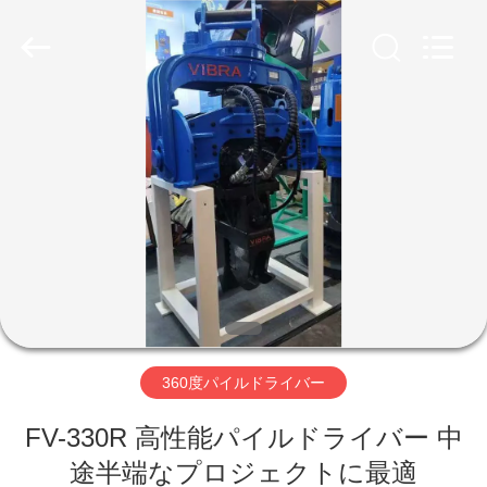
©
2019
-
2026
Shanghai
Yekun
Construction
Machinery
家
Co.,
Ltd..
All
Rights
Reserved.
製
品
VR
シ
360度パイルドライバー
ョ
ー
FV-330R 高性能パイルドライバー 中
途半端なプロジェクトに最適