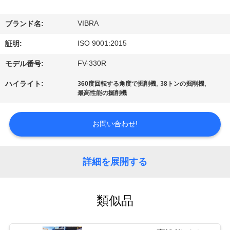
私
VIBRA
ブランド名:
達
ISO 9001:2015
証明:
に
FV-330R
モデル番号:
つ
,
,
ハイライト:
360度回転する角度で掘削機
38トンの掘削機
い
最高性能の掘削機
て
お問い合わせ!
工
詳細を展開する
場
旅
類似品
行