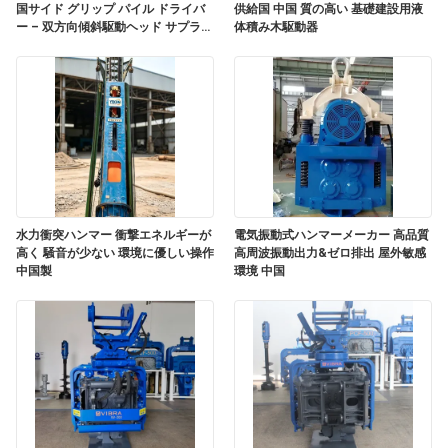
国サイド グリップ パイル ドライバ
供給国 中国 質の高い 基礎建設用液
品
ー – 双方向傾斜駆動ヘッド サプライ
体積み木駆動器
ヤー 中国と輸出業者 クイック ツー
ル チェンジ システム
質
管
理
私
水力衝突ハンマー 衝撃エネルギーが
電気振動式ハンマーメーカー 高品質
高く 騒音が少ない 環境に優しい操作
高周波振動出力&ゼロ排出 屋外敏感
達
中国製
環境 中国
に
連
絡
し