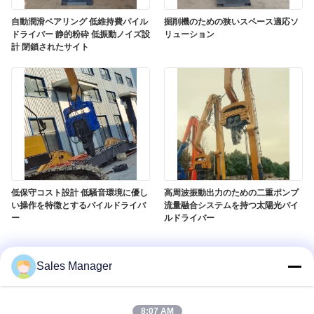
な
自動潤滑ベアリング 低維持費パイル
掘削機のための狭いスペース適応ソ
さ
ドライバー 静的粉砕 低振動ノイズ設
リューション
計 閉鎖されたサイト
い
ニ
ュ
ー
低保守コスト設計 低騒音環境に優し
高周波振動出力のための二重ポンプ
ス
い操作を特徴とするパイルドライバ
流量融合システムを持つ太陽光パイ
ー
ルドライバー
場
Sales Manager
合
8:07 AM