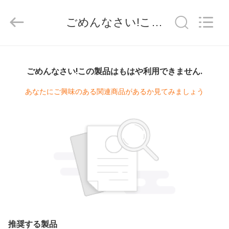
©
2019
-
ごめんなさい!この製品はもはや利用できません.
2026
Shanghai
Yekun
Construction
Machinery
家
Co.,
Ltd..
All
ごめんなさい!この製品はもはや利用できません.
Rights
Reserved.
製
あなたにご興味のある関連商品があるか見てみましょう
品
VR
シ
ョ
ー
推奨する製品