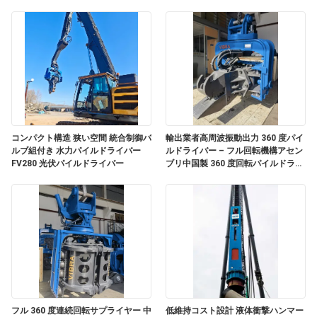
私
達
に
つ
い
コンパクト構造 狭い空間 統合制御バ
輸出業者高周波振動出力 360 度パイ
ルブ組付き 水力パイルドライバー
ルドライバー – フル回転機構アセン
て
FV280 光伏パイルドライバー
ブリ中国製 360 度回転パイルドライ
バーサプライヤー中国
工
場
旅
行
フル 360 度連続回転サプライヤー 中
低維持コスト設計 液体衝撃ハンマー