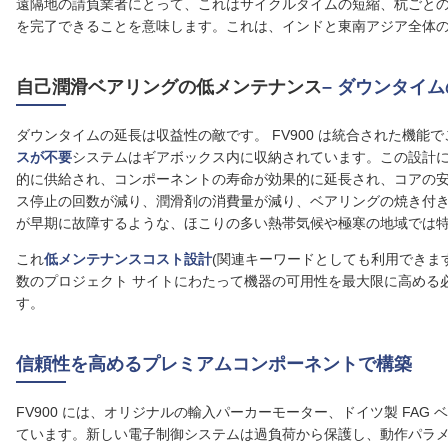
遠隔地の請負業者にとって、これはサイクルタイムの短縮、杭ごと
を完了できることを意味します。これは、インドと東南アジア全体
自己潤滑ベアリングの低メンテナンス
– ダウンタイ
ダウンタイムの延長は収益性の敵です。 FV900 は統合された機能
スが不要
システムはギアボックス内に収納されています。この設計
的に供給され、コンポーネントの寿命が効果的に延長され、コアの
ス停止の回数が減り、潤滑剤の消費量が減り、ベアリングの焼き付
が早期に故障するような、ほこりの多い熱帯気候や極寒の地域では
これ
低メンテナンスコスト設計
(関連キーワードとしても利用できま
数のプロジェクト サイトにわたって機器の可用性を最大限に高める
す。
信頼性を高めるプレミアムコンポーネントで構築
FV900 には、オリジナルの輸入パーカーモーター、ドイツ製 FA
ています。新しい電子制御システムは過負荷から保護し、動作パラ