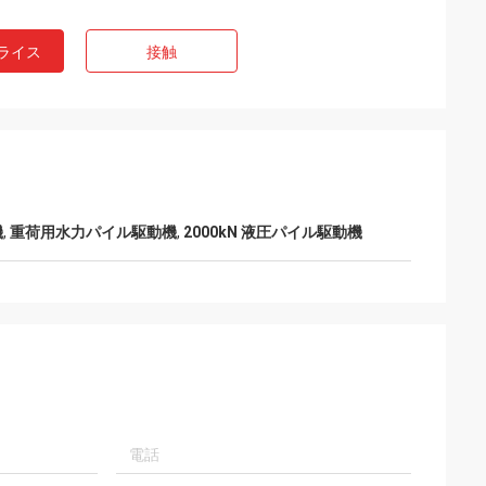
ライス
接触
機
,
重荷用水力パイル駆動機
,
2000kN 液圧パイル駆動機