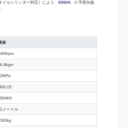
0オイルシリンダー対応）により、
650kN
、U 字形矢板
す。
価値
2400rpm
6.8kgm
32MPa
460L/分
1064kN
32メートル
350kg