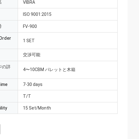
名
VIBRA
ISO 9001:2015
号
FV-900
Order
1 SET
交渉可能
ジの詳
4〜10CBM パレットと木箱
Time
7-30 days
T/T
lity
15 Set/Month