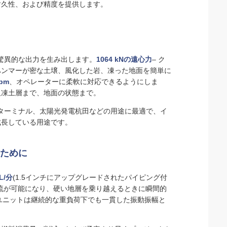
耐久性、および精度を提供します。
、驚異的な出力を生み出します。
1064 kNの遠心力
– ク
ハンマーが密な土壌、風化した岩、凍った地面を簡単に
rpm
、オペレーターに柔軟に対応できるようにしま
久凍土層まで、地面の状態まで。
港湾ターミナル、太陽光発電杭田などの用途に最適で、イ
成長している用途です。
ために
L/分
(1.5インチにアップグレードされたパイピング付
が可能になり、硬い地層を乗り​​越えるときに瞬間的
ユニットは継続的な重負荷下でも一貫した振動振幅と