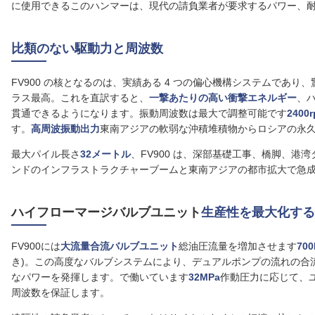
に使用できるこのハンマーは、現代の請負業者が要求するパワー、
比類のない駆動力と周波数
FV900 の核となるのは、実績ある 4 つの偏心機構システムであり
ラス最高。これを直訳すると、
一撃あたりの高い衝撃エネルギー
、
貫通できるようになります。振動周波数は最大で調整可能です
2400
す。
高周波振動出力
東南アジアの軟弱な沖積堆積物からロシアの永
最大パイル長さ
32メートル
、FV900 は、深部基礎工事、橋脚、
ンドのインフラストラクチャーブームと東南アジアの都市拡大で急
ハイフローマージバルブユニット
生産性を最大化する
FV900には
大流量合流バルブユニット
総油圧流量を増加させます
700
き)。この高度なバルブシステムにより、デュアルポンプの流れの合流
なパワーを発揮します。で働いています
32MPa
作動圧力に応じて、
周波数を保証します。