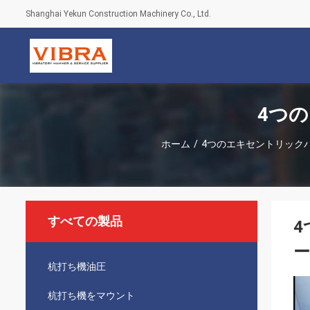
Shanghai Yekun Construction Machinery Co., Ltd.
4つ
ホーム
/
4つのエキセントリック
すべての製品
4
ー
杭打ち機油圧
杭打ち機をマウント