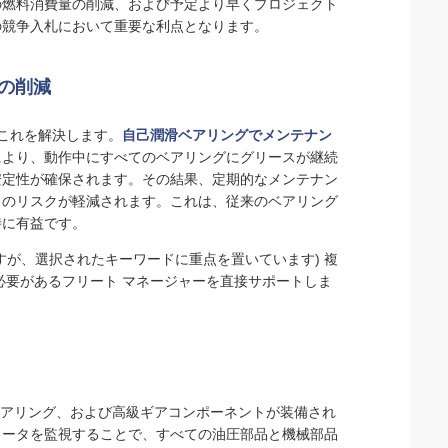
の燃料消費量の削減、および予定より早くプロジェクト
の競争入札において重要な利点となります。
ムの削減
でこれを解決します。
自己潤滑ベアリングでメンテナン
により、動作中にすべてのベアリングにグリースが継続
安定性が確保されます。その結果、定期的なメンテナン
きのリスクが軽減されます。これは、従来のベアリング
特に有益です。
すが、選択されたキーワードに重点を置いています) 複
必要があるフリート マネージャーを直接サポートしま
G ベアリング、および高級ギアコンポーネントが装備され
メータを監視することで、すべての油圧部品と機械部品