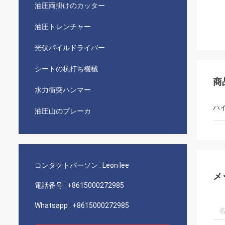
油圧両掛けのカッター
油圧トレンチャー
光伏パイルドライバー
シートの杭打ち機械
商
水力衝突ハンマー
ハ
油圧山のブレーカ
コンタクトパーソン :
Leon lee
メ
電話番号 :
+8615000272985
Whatsapp :
+8615000272985