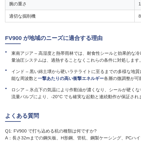
腕の重さ
1
適切な掘削機
FV900 が地域のニーズに適合する理由
東南アジア – 高湿度と熱帯雨林では、耐食性シールと効果的な冷却
量油圧システムは、過熱することなくこれらの条件に対処します
インド – 黒い綿土壌から硬いラテライトに至るまでの多様な地
能な周波数と
一撃あたりの高い衝撃エネルギー
各層の微調整が可
ロシア – 氷点下の気温により作動油が濃くなり、シールが硬くなり
流量バルブにより、-20°C でも確実な起動と連続動作が保証され
よくある質問
Q1: FV900 で打ち込める杭の種類は何ですか?
A：長さ32mまでの鋼矢板、H形鋼、管杭、鋼製ケーシング、PCハ