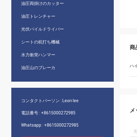
油圧両掛けのカッター
油圧トレンチャー
光伏パイルドライバー
シートの杭打ち機械
商
水力衝突ハンマー
ハ
油圧山のブレーカ
コンタクトパーソン :
Leon lee
メ
電話番号 :
+8615000272985
Whatsapp :
+8615000272985