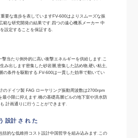
重要な進歩を表していますFV-600はよりスムーズな振
広範な研究開発の結果です.
四つの遠心機系メーカー 中
準を設定することを保証する.
生成し,一撃当たり例外的に高い衝撃エネルギーを供給します.こ
生み出します密集した砂岩層,密集した詰め物,硬い粘土,
の条件を駆動する.FV-600は一貫した効率で動いてい
ドイツ製 FAG ローヤリング振動周波数は2700rpm
傷を最小限に抑えます.橋の基礎高層ビルの地下室や洪水防
も 計画通りに行うことができます.
う 設計 さ れ た
の,包括的な低維持コスト設計中国哲学を組み込みます.この