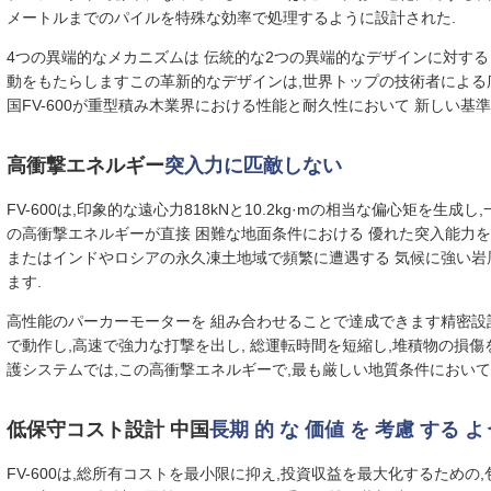
メートルまでのパイルを特殊な効率で処理するように設計された.
4つの異端的なメカニズムは 伝統的な2つの異端的なデザインに対する 
動をもたらしますこの革新的なデザインは,世界トップの技術者による
国
FV-600が重型積み木業界における性能と耐久性において 新しい基
高衝撃エネルギー
突入力に匹敵しない
FV-600は,印象的な遠心力818kNと10.2kg·mの相当な偏心矩を
の高衝撃エネルギーが直接 困難な地面条件における 優れた突入能力を
またはインドやロシアの永久凍土地域で頻繁に遭遇する 気候に強い岩層
ます.
高性能のパーカーモーターを 組み合わせることで達成できます精密設計の
で動作し,高速で強力な打撃を出し, 総運転時間を短縮し,堆積物の損
護システムでは,この高衝撃エネルギーで,最も厳しい地質条件において
低保守コスト設計 中国
長期 的 な 価値 を 考慮 する よ
FV-600は,総所有コストを最小限に抑え,投資収益を最大化するため