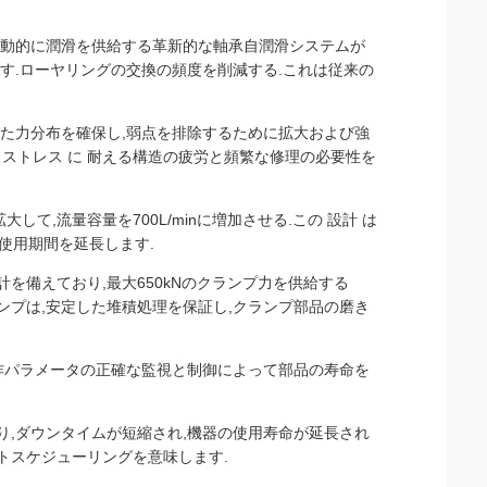
自動的に潤滑を供給する革新的な軸承自潤滑システムが
ます.ローヤリングの交換の頻度を削減する.これは従来の
れた力分布を確保し,弱点を排除するために拡大および強
激しい ストレス に 耐える構造の疲労と頻繁な修理の必要性を
して,流量容量を700L/minに増加させる.この 設計 は
し,使用期間を延長します.
を備えており,最大650kNのクランプ力を供給する
ランプは,安定した堆積処理を保証し,クランプ部品の磨き
動作パラメータの正確な監視と制御によって部品の寿命を
り,ダウンタイムが短縮され,機器の使用寿命が延長され
トスケジューリングを意味します.