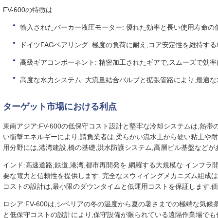
FV-600の特徴は
輸入されたパーカー液圧モーター: 優れた効率と長い使用寿命の
ドイツFAGベアリング: 極度の負荷に耐え,コア安定性を維持する
高級ギアコンポーネント: 精密加工されたギアで,スムーズで効
高度な水力システム: 大流量結合バルブと拡張管路により,最適
ターゲット市場における利点
東南アジア:FV-600の低保守コスト設計と堅牢な冷却システムは,熱
い衝撃エネルギーにより,請負業者は,柔らかい流水土から硬い粘土や耐
用分野には,港湾建設,橋の基礎,洪水防護システム,高層ビル基盤などが
インド:高速道路,鉄道,港湾,都市再開発を 網羅する大規模な インフラ
要な電力と信頼性を提供します. 完全なスウィイングメカニズム組成は
コストの設計は,最小限のダウンタイムと低運用コストを保証します.
ロシア:FV-600は,シベリアの冬の温度から夏の暑さまでの極端な気
と低保守コストの設計により,保守設備が限られている遠隔作業場で