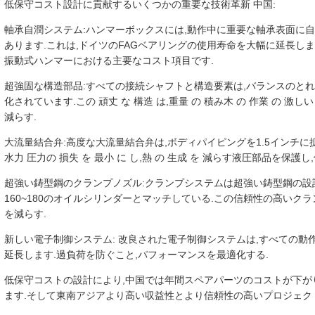
低保守コスト設計に貢献するいくつかの重要な技術革新 中国:
軸承自潤システム:ハンマーボックスには,動作中に重要な軸承表面に
あります.これは,ドイツのFAGベアリングの使用寿命を大幅に延長し
振動式ハンマーにおける主要なコスト項目です.
超強固な構造部品:すべての接続シャフトと構造要素は,バランスのと
化されています.この 頑丈 な 構造 は,重量 の 積み木 の 作業 の 
減らす.
大流量結合弁:高度な大流量結合弁は,ボディパイピングを1.5インチに拡大
水力 圧力の 損失 を 最小 に し,熱 の 生成 を 減らす液圧部品を保護
超強い鋳型鋼のクランプノズル:クランプシステムは超強い鋳型鋼の設計
160~180のオイルシリンダーとマッチしている.この信頼性の高いク
を減らす.
新しい電子制御システム: 改良された電子制御システムは,すべての
延長します.過負荷を防ぐこと,パフォーマンスを最適化する.
低保守コストの設計により,中国では年間スペアパーツのコストが下が
ます.そして東南アジアより高い収益性とより信頼性の高いプロジェク