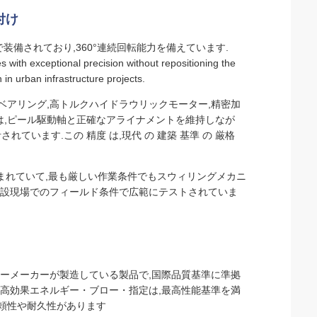
付け
てで装備されており,360°連続回転能力を備えています.
s with exceptional precision without repositioning the
in urban infrastructure projects.
ベアリング,高トルクハイドラウリックモーター,精密加
は,ピール駆動軸と正確なアライナメントを維持しなが
れています.この 精度 は,現代 の 建築 基準 の 厳格
み込まれていて,最も厳しい作業条件でもスウィリングメカニ
建設現場でのフィールド条件で広範にテストされていま
トローメーカーが製造している製品で,国際品質基準に準拠
の高効果エネルギー・ブロー・指定は,最高性能基準を満
頼性や耐久性があります