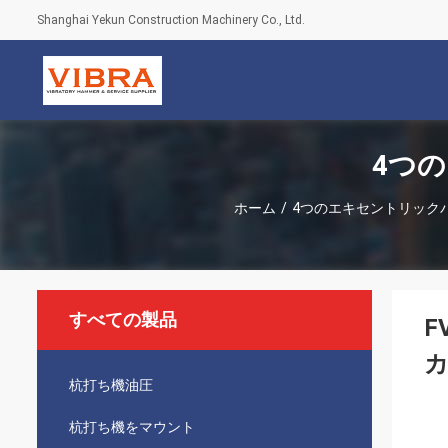
Shanghai Yekun Construction Machinery Co., Ltd.
4つ
ホーム
/
4つのエキセントリック
すべての製品
F
カ
杭打ち機油圧
杭打ち機をマウント