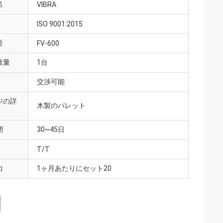
名
VIBRA
ISO 9001:2015
号
FV-600
数量
1台
交渉可能
ジの詳
木製のパレット
間
30~45日
T/T
力
1ヶ月あたりにセット20