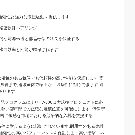
信頼性と強力な液圧駆動を提供します.
精密設計ベアリング.
率的な電源伝送と部品寿命の延長を保証する.
な水力効率と性能が確保されます.
帯の湿気のある気候でも信頼性の高い性能を保証します.高
風岩まで,地域全体で様々な土壌条件に対応できます.適
あります.
開発プログラムによりFV-600は大規模プロジェクトに必
,狭い都市部での正確な堆積位置を可能にします. 低保守
価格に敏感な市場における競争的な入札を支援する.
候条件に耐えるように設計されています.耐用性のある建設
も信頼性の高いパフォーマンスを保証します高い衝撃エネ