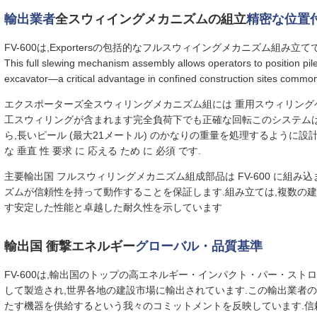
輸出業者
全スウィイングメカニズムの組立
精密な位置
FV-600は,Exportersの包括的なフルスウィイングメカニズム組み立
This full slewing mechanism assembly allows operators to position pile
excavator—a critical advantage in confined construction sites common 
エクスポーターズ全スウィリングメカニズム組には 重用スウィリング
工スウィリングが含まれます完全負荷下でも正確な回転このシステム
ら,長いピール (最大21メートル) のかなりの重量を処理するように設計さ
な 垂直 性 要求 に 応える ため に 必須 です.
主要輸出国 フルスウィリングメカニズム組成部品は FV-600 に組
ズムが信頼性を持って動作することを保証します.組み立ては,複数の
す安定した性能と卓越した耐久性を示しています
輸出国 衝撃エネルギー
グローバル・品質基準
FV-600は,輸出国のトップの高エネルギー・インパクト・パー・ス
して製造され,世界各地の建設市場に輸出されています.この輸出業者
たす機器を供給するという我々のコミットメントを反映しています.信