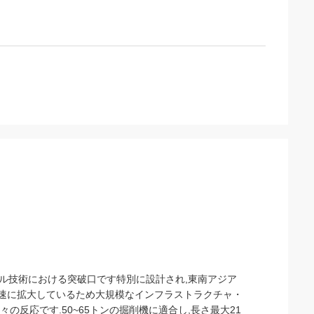
パイル技術における突破口です特別に設計され,東南アジア
急速に拡大しているため大規模なインフラストラクチャ・
々の反応です.50~65トンの掘削機に適合し,長さ最大21