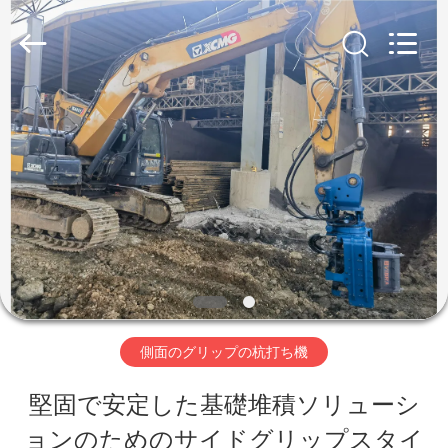
©
2019
-
2026
Shanghai
Yekun
家
Construction
Machinery
Co.,
Ltd..
All
製
Rights
Reserved.
品
VR
シ
側面のグリップの杭打ち機
ョ
堅固で安定した基礎堆積ソリューシ
ー
ョンのためのサイドグリップスタイ