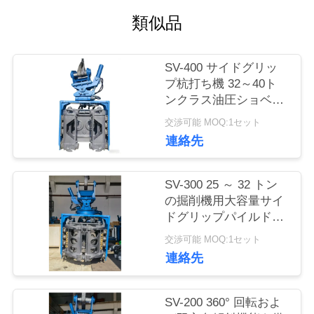
行
類似品
品
SV-400 サイドグリッ
プ杭打ち機 32～40ト
質
ンクラス油圧ショベル
用 558kN قوة & ワイド
管
交渉可能 MOQ:1セット
周波数範囲
連絡先
理
SV-300 25 ～ 32 トン
の掘削機用大容量サイ
私
ドグリップパイルドラ
イバー – 多彩な種類の
達
交渉可能 MOQ:1セット
杭および困難な地形向
連絡先
に
けに設計
連
SV-200 360° 回転およ