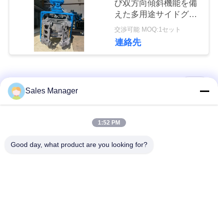
び双方向傾斜機能を備
絡
えた多用途サイドグリ
ップパイルドライバー
し
交渉可能 MOQ:1セット
– 20 ～ 25 トンの掘削
連絡先
機用に設計
な
さ
人気カテゴリ
すべて
い
Sales Manager
杭打ち機油圧
杭打ち機をマウント
1:52 PM
ニ
Good day, what product are you looking for?
ュ
側面のグリップの杭
電動振動ハンマー
打ち機
ー
ス
4つのエキセントリッ
360度パイルドライバ
クパイルドライバー
ー