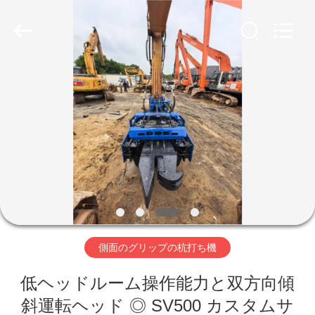
©
2019
-
2026
Shanghai
Yekun
Construction
Machinery
家
Co.,
Ltd..
All
Rights
Reserved.
製
品
VR
シ
側面のグリップの杭打ち機
ョ
ー
低ヘッドルーム操作能力と双方向傾
斜運転ヘッド ◎ SV500 カスタムサ