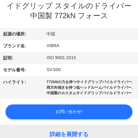
イドグリップ スタイルのドライバー
私
中国製 772kN フォース
達
に
起源の場所:
中国
つ
VIBRA
ブランド名:
い
ISO 9001:2015
証明:
て
SV-500
モデル番号:
,
ハイライト:
772kNの力を持つサイドグリップパイルドライバー
,
工
両方向傾きを持つ低ヘッドルームパイルドライバー
中国製のカスタムサイドグリップパイルドライバー
場
お問い合わせ!
旅
行
詳細を展開する