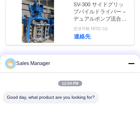
な
SV-300 サイドグリッ
プパイルドライバー –
さ
デュアルポンプ流合流
システム & クイックツ
い
交渉可能 MOQ:1台
ールチェンジシステム
連絡先
ニ
人気カテゴリ
すべて
ュ
Sales Manager
ー
杭打ち機油圧
杭打ち機をマウント
12:04 PM
ス
Good day, what product are you looking for?
側面のグリップの杭
電動振動ハンマー
打ち機
場
合
4つのエキセントリッ
360度パイルドライバ
クパイルドライバー
ー