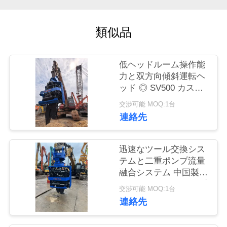
品
類似品
質
管
低ヘッドルーム操作能
理
力と双方向傾斜運転ヘ
ッド ◎ SV500 カスタ
ムサイドグリップ スタ
交渉可能 MOQ:1台
私
イルのドライバー 中国
連絡先
製 772kN フォース
達
迅速なツール交換シス
に
テムと二重ポンプ流量
連
融合システム 中国製
SV-400サイドグリップ
交渉可能 MOQ:1台
絡
パイルドライバー
連絡先
し